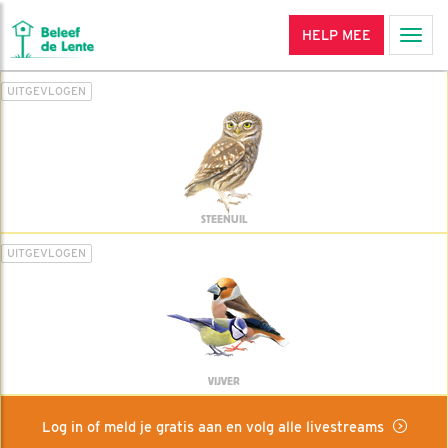
HELP MEE
Men
UITGEVLOGEN
STEENUIL
UITGEVLOGEN
VIJVER
Log in of meld je gratis aan en volg alle livestreams