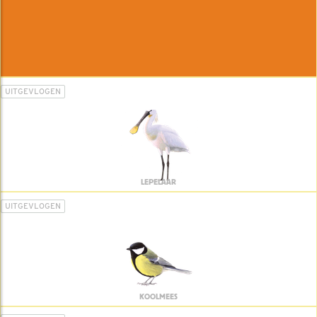
UITGEVLOGEN
LEPELAAR
UITGEVLOGEN
KOOLMEES