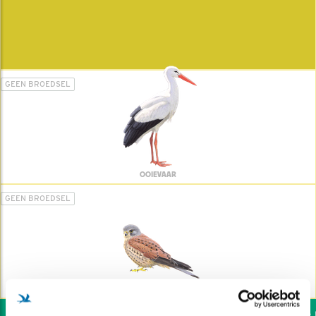
GEEN BROEDSEL
OOIEVAAR
GEEN BROEDSEL
TORENVALK
Wil jij ook de vogels he