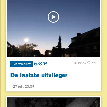
1056x
77x
Gierzwaluw
De laatste uitvlieger
27 jul , 23:59