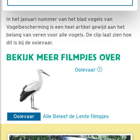
Jan-Willem BDL | Geplaatst op 27 februari 2019, 10:10 |
Vind ik leuk
|
Bewaar dit filmpje
|
1212x
In het januari nummer van het blad vogels van
Vogelbescherming is een heel artikel gewijd aan het
belang van veren voor alle vogels. De clip laat zien hoe
dit is bij de ooievaar.
BEKIJK MEER FILMPJES OVER
Ooievaar
Ooievaar
Alle Beleef de Lente filmpjes