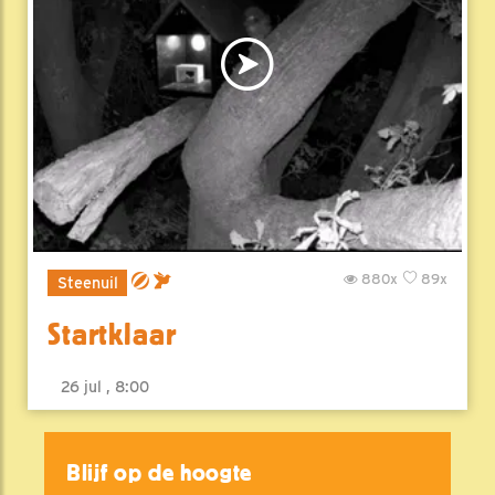
880x
89x
Steenuil
Startklaar
26 jul , 8:00
Blijf op de hoogte