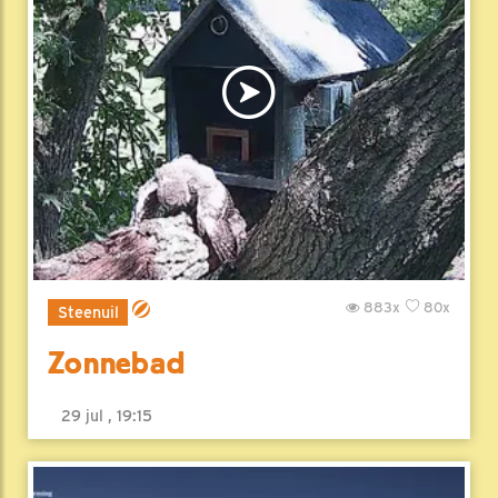
883x
80x
Steenuil
Zonnebad
29 jul , 19:15