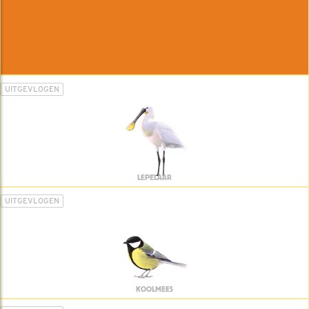
UITGEVLOGEN
LEPELAAR
UITGEVLOGEN
KOOLMEES