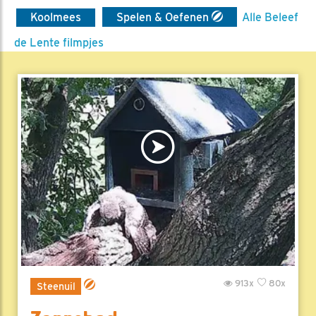
Koolmees
Spelen & Oefenen
Alle Beleef
de Lente filmpjes
913x
80x
Steenuil