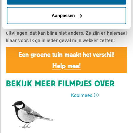
Nella | Geplaatst op 9 mei 2019, 22:05 |
Vind ik leuk
|
Bewaar dit filmpje
|
1086x
Aanpassen
De koolmeesjes hebben een goed kosthuis, dus waarom
zouden ze dat verlaten? Toch zullen ze morgen
uitvliegen, dat kan bijna niet anders. Ze zijn er helemaal
klaar voor. Ik ga in ieder geval mijn wekker zetten!
Een groene tuin maakt het verschil!
Help mee!
BEKIJK MEER FILMPJES OVER
Koolmees