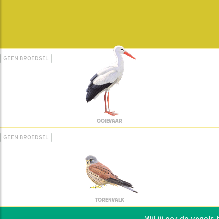
GEEN BROEDSEL
OOIEVAAR
GEEN BROEDSEL
TORENVALK
Wil jij ook de vogels he