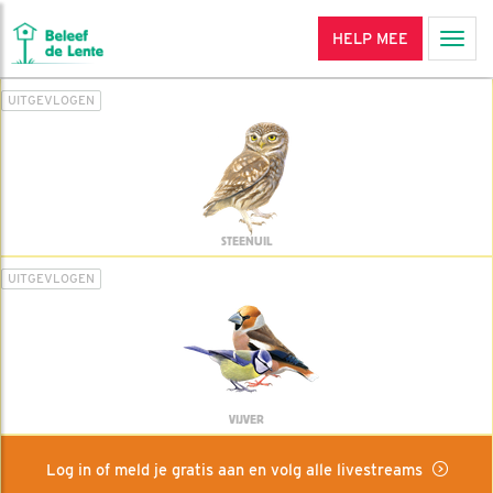
HELP MEE
Men
UITGEVLOGEN
STEENUIL
UITGEVLOGEN
VIJVER
Log in of meld je gratis aan en volg alle livestreams