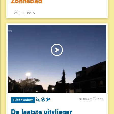
Zonnebad
29 jul , 19:15
1066x
77x
Gierzwaluw
De laatste uitvlieger