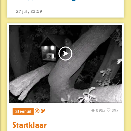
27 jul , 23:59
895x
89x
Steenuil
Startklaar