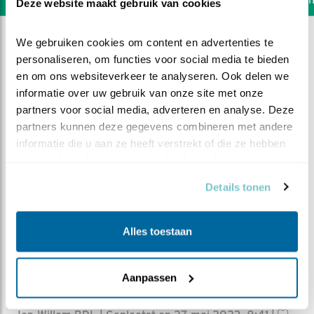
Deze website maakt gebruik van cookies
We gebruiken cookies om content en advertenties te 
personaliseren, om functies voor social media te bieden 
en om ons websiteverkeer te analyseren. Ook delen we 
informatie over uw gebruik van onze site met onze 
partners voor social media, adverteren en analyse. Deze 
partners kunnen deze gegevens combineren met andere 
informatie die u aan ze heeft verstrekt of die ze hebben 
verzameld op basis van uw gebruik van hun services.
Details tonen
Alles toestaan
DEEL DIT FILMPJE
Aanpassen
Van de schrik bekomen