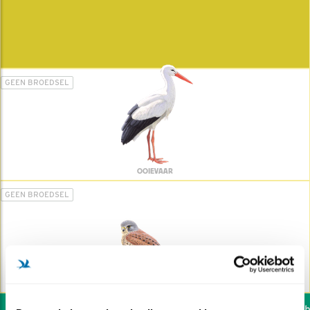
GEEN BROEDSEL
OOIEVAAR
GEEN BROEDSEL
TORENVALK
Wil jij ook de vogels he