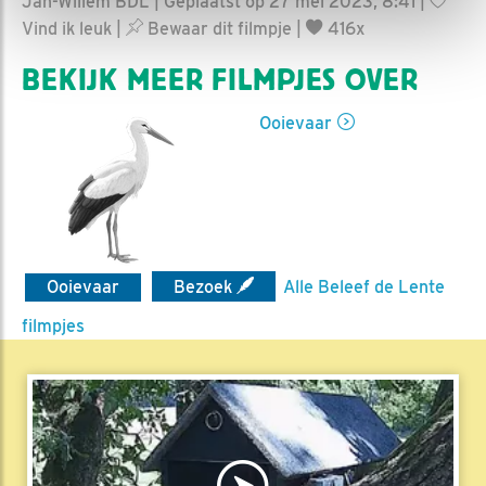
Jan-Willem BDL | Geplaatst op 27 mei 2023, 8:41 |
Vind ik leuk
|
Bewaar dit filmpje
|
416x
BEKIJK MEER FILMPJES OVER
Ooievaar
Ooievaar
Bezoek
Alle Beleef de Lente
filmpjes