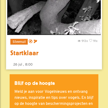
913x
91x
Steenuil
Startklaar
26 jul , 8:00
Blijf op de hoogte
Meld je aan voor Vogelnieuws en ontvang
nieuws, inspiratie en tips over vogels. En blijf
op de hoogte van beschermingsprojecten en