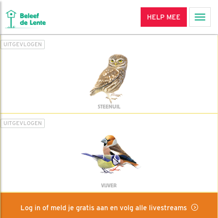
HELP MEE
Men
UITGEVLOGEN
STEENUIL
UITGEVLOGEN
VIJVER
Log in of meld je gratis aan en volg alle livestreams