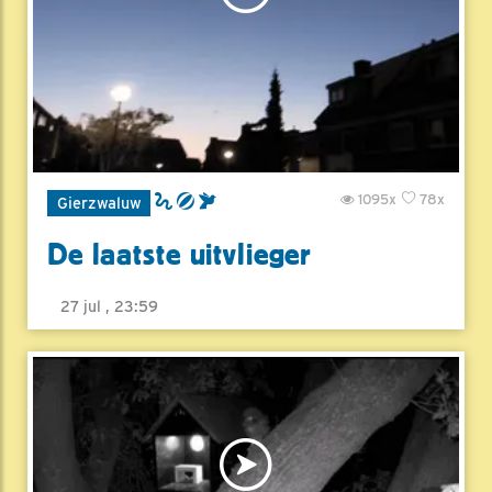
1095x
78x
Gierzwaluw
De laatste uitvlieger
27 jul , 23:59