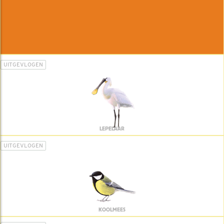
UITGEVLOGEN
LEPELAAR
UITGEVLOGEN
KOOLMEES