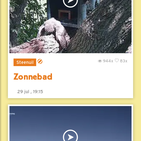
944x
83x
Steenuil
Zonnebad
29 jul , 19:15