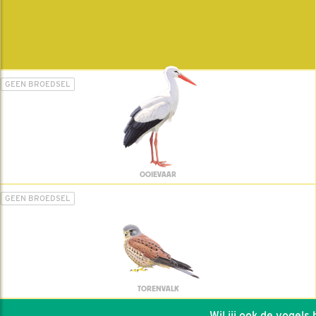
GEEN BROEDSEL
OOIEVAAR
GEEN BROEDSEL
TORENVALK
Wil jij ook de vogels he