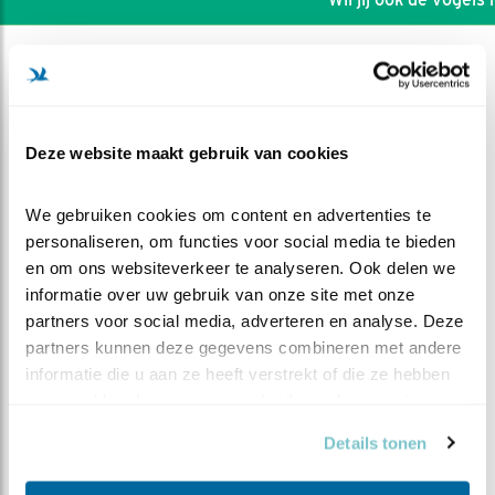
Deze website maakt gebruik van cookies
We gebruiken cookies om content en advertenties te 
personaliseren, om functies voor social media te bieden 
en om ons websiteverkeer te analyseren. Ook delen we 
informatie over uw gebruik van onze site met onze 
partners voor social media, adverteren en analyse. Deze 
partners kunnen deze gegevens combineren met andere 
informatie die u aan ze heeft verstrekt of die ze hebben 
DEEL DIT FILMPJE
verzameld op basis van uw gebruik van hun services.
Van bouwval tot een waar
Details tonen
paleisje