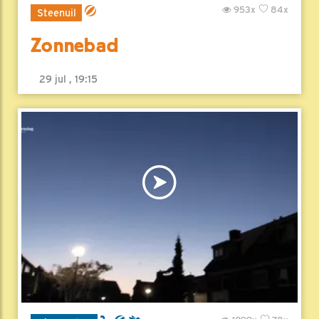
953x
84x
Steenuil
Zonnebad
29 jul , 19:15