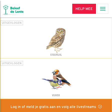
HELP MEE
Men
UITGEVLOGEN
STEENUIL
UITGEVLOGEN
VIJVER
Log in of meld je gratis aan en volg alle livestreams