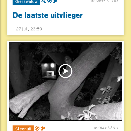
1099x
78x
Gierzwaluw
De laatste uitvlieger
27 jul , 23:59
914x
91x
Steenuil