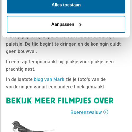
Alles toestaan
Nina de Rooij | Geplaatst op 11 mei 2023, 21:59 |
Vind
ik leuk
|
Bewaar dit filmpje
|
406x
Aanpassen
Net toen we dachten dat onze kleine koning de moed
had opgegeven, begon hij weer te bouwen aan zijn
paleisje. De tijd begint te dringen en de koningin duldt
geen bouwval.
In een rap tempo maakt hij, plukje voor plukje, een
prachtig nest.
In de laatste
blog van Mark
zie je foto's van de
vorderingen vanuit een andere hoek gemaakt.
BEKIJK MEER FILMPJES OVER
Boerenzwaluw