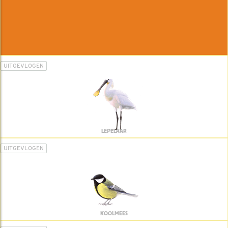
UITGEVLOGEN
LEPELAAR
UITGEVLOGEN
KOOLMEES