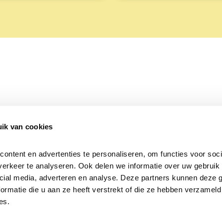
ik van cookies
Over Beleef de Lente
Mijn privacy
Cookieverklaring
ntent en advertenties te personaliseren, om functies voor socia
erkeer te analyseren. Ook delen we informatie over uw gebruik v
cial media, adverteren en analyse. Deze partners kunnen deze 
rmatie die u aan ze heeft verstrekt of die ze hebben verzameld 
es.
Samen voor