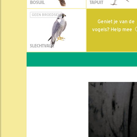
BOSUIL
TAPUIT
GEEN BROEDSEL
Geniet je van de
vogels? Help mee
SLECHTVALK