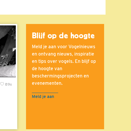
Blijf op de hoogte
Meld je aan voor Vogelnieuws
en ontvang nieuws, inspiratie
en tips over vogels. En blijf op
de hoogte van
beschermingsprojecten en
evenementen.
89x
Meld je aan