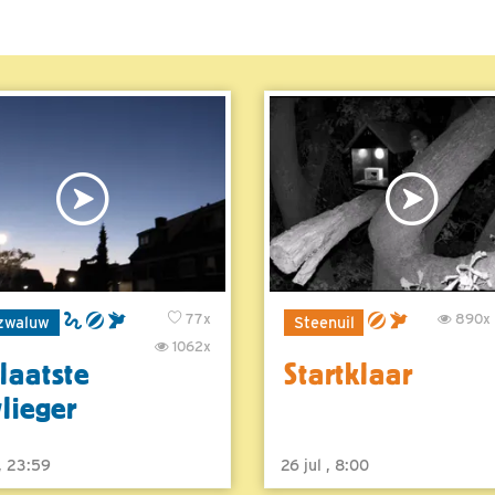
77x
890x
zwaluw
Steenuil
1062x
laatste
Startklaar
vlieger
 , 23:59
26 jul , 8:00