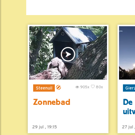
905x
80x
Steenuil
Gier
Zonnebad
De 
uit
29 jul , 19:15
27 jul