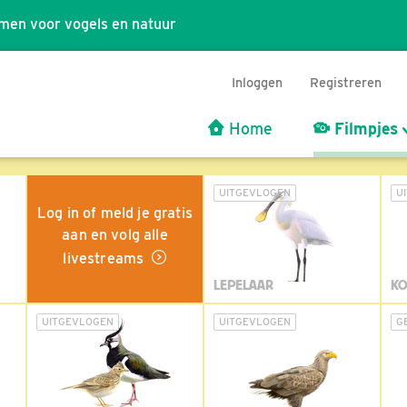
men voor vogels en natuur
Inloggen
Registreren
Home
Filmpjes
UITGEVLOGEN
U
Log in of meld je gratis
aan en volg alle
livestreams
LEPELAAR
KO
UITGEVLOGEN
UITGEVLOGEN
G