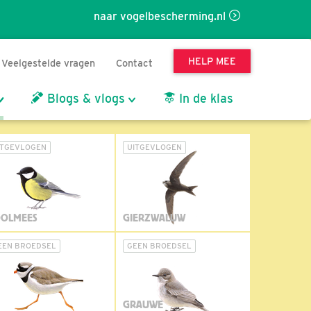
naar vogelbescherming.nl
HELP MEE
Veelgestelde vragen
Contact
Blogs & vlogs
In de klas
ITGEVLOGEN
UITGEVLOGEN
OLMEES
GIERZWALUW
EEN BROEDSEL
GEEN BROEDSEL
GRAUWE