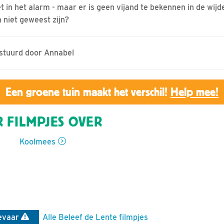
 in het alarm - maar er is geen vijand te bekennen in de wij
h niet geweest zijn?
estuurd door Annabel
Een groene tuin maakt het verschil!
Help mee!
 FILMPJES OVER
Koolmees
evaar
Alle Beleef de Lente filmpjes