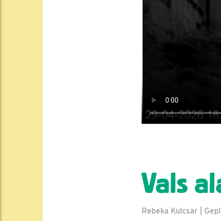
Vals a
Rebeka Kulcsar | Gepl