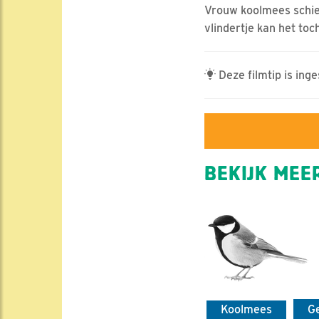
Vrouw koolmees schiet
vlindertje kan het toc
Deze filmtip is ing
BEKIJK MEER
Koolmees
G