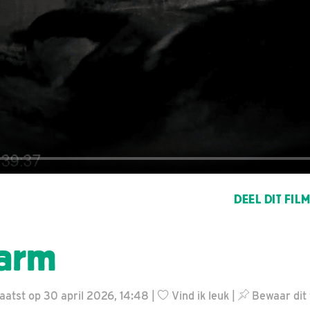
DEEL DIT FIL
larm
aatst op 30 april 2026, 14:48 |
Vind ik leuk
|
Bewaar dit 