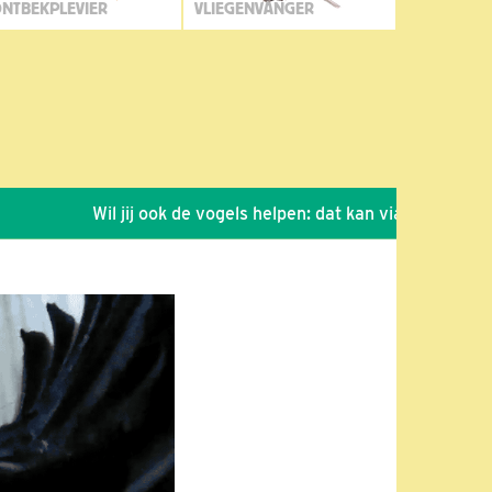
NTBEKPLEVIER
VLIEGENVANGER
Wil jij ook de vogels helpen: dat kan via de link!
*
S