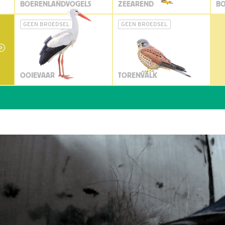
BOERENLANDVOGELS
ZEEAREND
BO
GEEN BROEDSEL
GEEN BROEDSEL
OOIEVAAR
TORENVALK