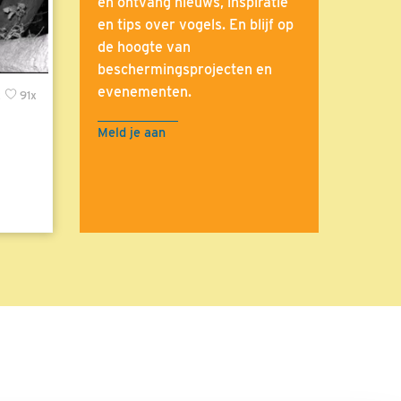
en ontvang nieuws, inspiratie
en tips over vogels. En blijf op
de hoogte van
beschermingsprojecten en
evenementen.
x
91x
Meld je aan