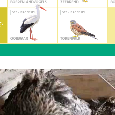
BOERENLANDVOGELS
ZEEAREND
BO
GEEN BROEDSEL
GEEN BROEDSEL
OOIEVAAR
TORENVALK