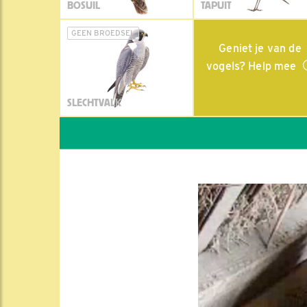
BOSUIL
TAPUIT
GEEN BROEDSEL
Geniet je van de
vogels? Help mee
SLECHTVALK