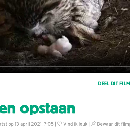
DEEL DIT FIL
 en opstaan
tst op 13 april 2021, 7:05 |
Vind ik leuk
|
Bewaar dit film