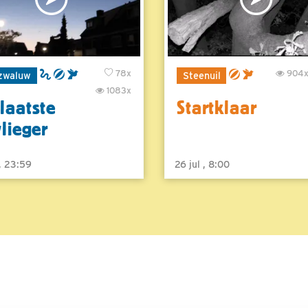
78x
904
zwaluw
Steenuil
1083x
laatste
Startklaar
vlieger
 , 23:59
26 jul , 8:00