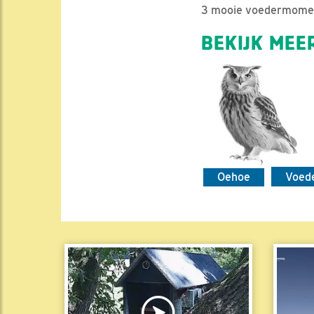
3 mooie voedermoment
BEKIJK MEER
Oehoe
Voed