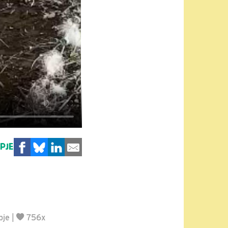
MPJE
pje
|
756x