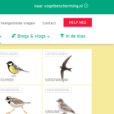
naar vogelbescherming.nl
HELP MEE
Veelgestelde vragen
Contact
Blogs & vlogs
In de klas
ITGEVLOGEN
UITGEVLOGEN
OLMEES
GIERZWALUW
EEN BROEDSEL
GEEN BROEDSEL
GRAUWE