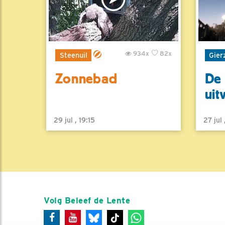
934x
82x
Steenuil
Gier
Zonnebad
De 
uit
29 jul , 19:15
27 jul
Volg Beleef de Lente