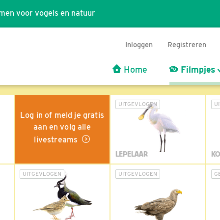
men voor vogels en natuur
Inloggen
Registreren
Home
Filmpjes
UITGEVLOGEN
U
Log in of meld je gratis
aan en volg alle
livestreams
LEPELAAR
KO
UITGEVLOGEN
UITGEVLOGEN
G