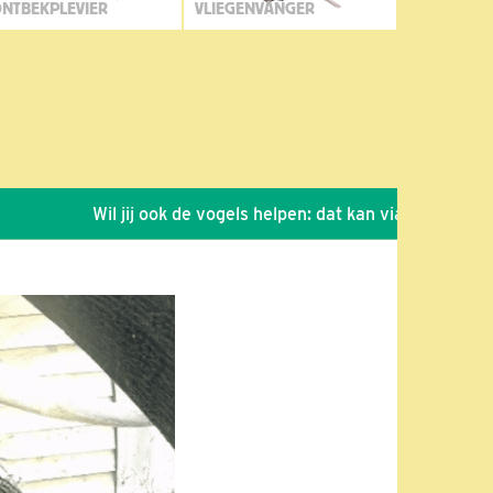
NTBEKPLEVIER
VLIEGENVANGER
Wil jij ook de vogels helpen: dat kan via de link!
*
Se