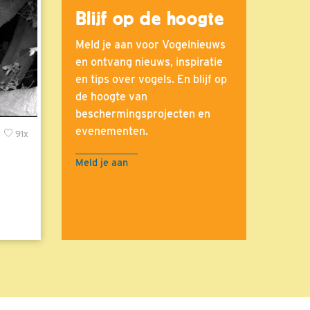
Blijf op de hoogte
Meld je aan voor Vogelnieuws
en ontvang nieuws, inspiratie
en tips over vogels. En blijf op
de hoogte van
beschermingsprojecten en
evenementen.
x
91x
Meld je aan