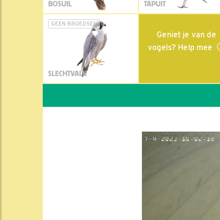
BOSUIL
TAPUIT
GEEN BROEDSEL
Geniet je van de
vogels? Help mee
SLECHTVALK