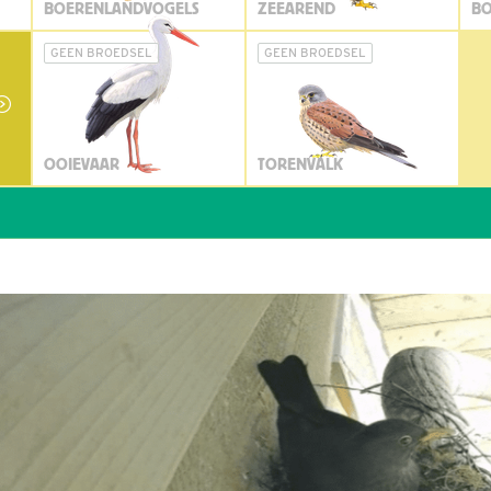
BOERENLANDVOGELS
ZEEAREND
BO
GEEN BROEDSEL
GEEN BROEDSEL
OOIEVAAR
TORENVALK