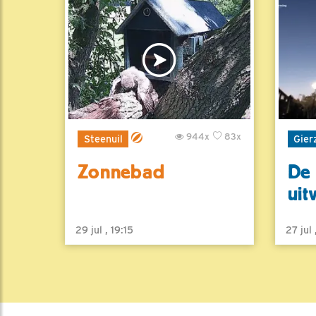
944x
83x
Steenuil
Gier
Zonnebad
De 
uit
29 jul , 19:15
27 jul