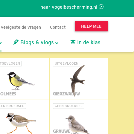
naar vogelbescherming.nl
HELP MEE
Veelgestelde vragen
Contact
Blogs & vlogs
In de klas
ITGEVLOGEN
UITGEVLOGEN
OLMEES
GIERZWALUW
EEN BROEDSEL
GEEN BROEDSEL
GRAUWE