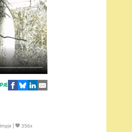
MPJE
ilmpje
|
356x