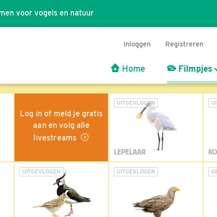
men voor vogels en natuur
Inloggen
Registreren
Home
Filmpjes
UITGEVLOGEN
U
Log in of meld je gratis
aan en volg alle
livestreams
LEPELAAR
KO
UITGEVLOGEN
UITGEVLOGEN
G