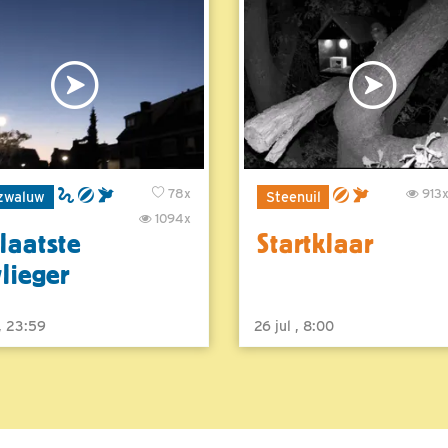
78x
913
zwaluw
Steenuil
1094x
laatste
Startklaar
vlieger
 , 23:59
26 jul , 8:00