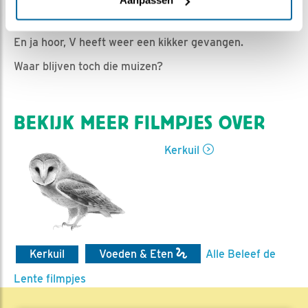
Aanpassen
Marijke Heijne | Geplaatst op 6 maart 2024, 9:46 |
Vind ik leuk
|
Bewaar dit filmpje
|
291x
En ja hoor, V heeft weer een kikker gevangen.
Waar blijven toch die muizen?
BEKIJK MEER FILMPJES OVER
Kerkuil
Kerkuil
Voeden & Eten
Alle Beleef de
Lente filmpjes