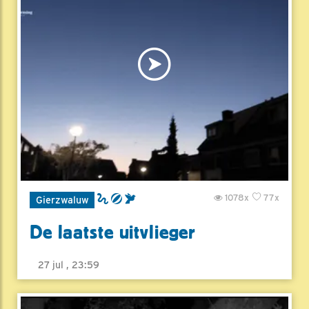
1078x
77x
Gierzwaluw
De laatste uitvlieger
27 jul , 23:59