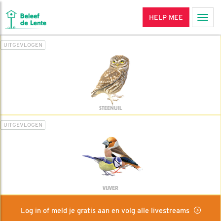
HELP MEE
Men
UITGEVLOGEN
STEENUIL
UITGEVLOGEN
VIJVER
Log in of meld je gratis aan en volg alle livestreams