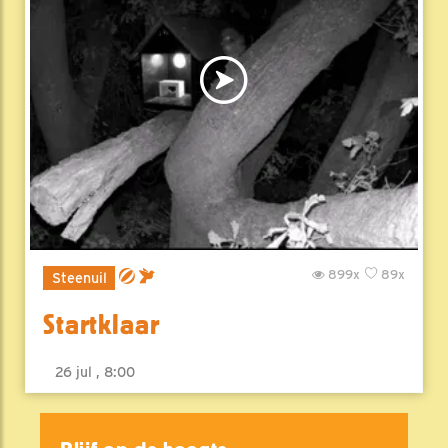
899x
89x
Steenuil
Startklaar
26 jul , 8:00