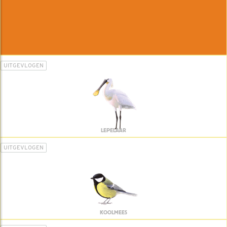
UITGEVLOGEN
LEPELAAR
UITGEVLOGEN
KOOLMEES