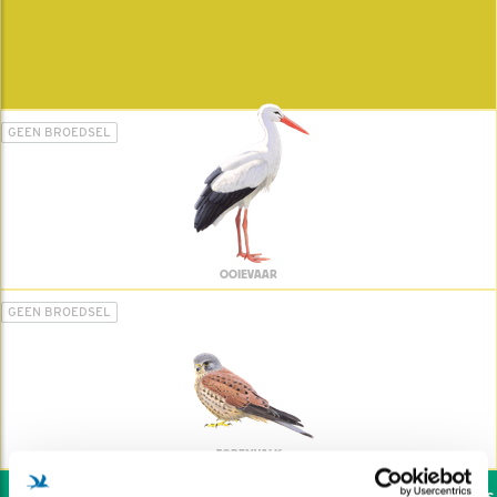
GEEN BROEDSEL
OOIEVAAR
GEEN BROEDSEL
TORENVALK
Wil jij ook de vogels h