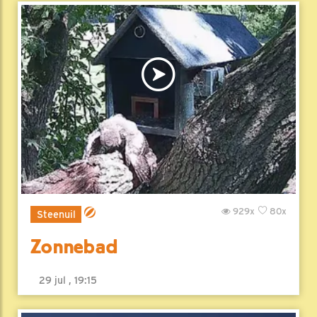
929x
80x
Steenuil
Zonnebad
29 jul , 19:15