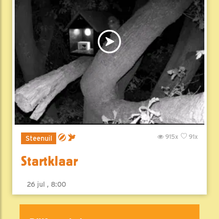
915x
91x
Steenuil
Startklaar
26 jul , 8:00