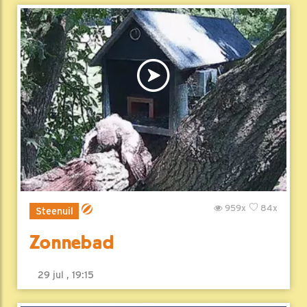
959x
84x
Steenuil
Zonnebad
29 jul , 19:15