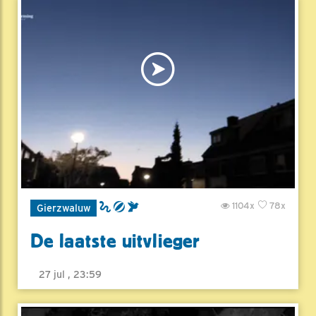
1104x
78x
Gierzwaluw
De laatste uitvlieger
27 jul , 23:59