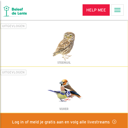
HELP MEE
Men
UITGEVLOGEN
STEENUIL
UITGEVLOGEN
VIJVER
Log in of meld je gratis aan en volg alle livestreams