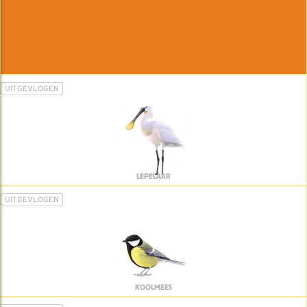
UITGEVLOGEN
LEPELAAR
UITGEVLOGEN
KOOLMEES