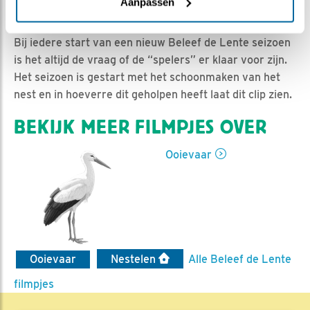
Jan-Willem BDL | Geplaatst op 17 februari 2019, 7:18 |
Aanpassen
Vind ik leuk
|
Bewaar dit filmpje
|
1214x
Bij iedere start van een nieuw Beleef de Lente seizoen
is het altijd de vraag of de “spelers” er klaar voor zijn.
Het seizoen is gestart met het schoonmaken van het
nest en in hoeverre dit geholpen heeft laat dit clip zien.
BEKIJK MEER FILMPJES OVER
Ooievaar
Ooievaar
Nestelen
Alle Beleef de Lente
filmpjes