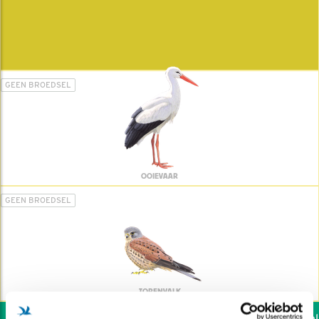
GEEN BROEDSEL
OOIEVAAR
GEEN BROEDSEL
TORENVALK
Wil jij ook de vogels helpe