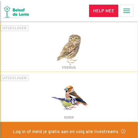
HELP MEE
Men
UITGEVLOGEN
STEENUIL
UITGEVLOGEN
VIJVER
Log in of meld je gratis aan en volg alle livestreams