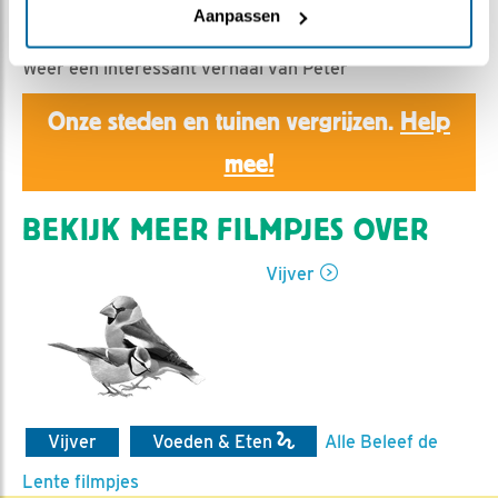
Ed Hoogkamer | Geplaatst op 18 maart 2019, 13:23 |
Aanpassen
Vind ik leuk
|
Bewaar dit filmpje
|
2397x
Weer een interessant verhaal van Peter
Onze steden en tuinen vergrijzen.
Help
mee!
BEKIJK MEER FILMPJES OVER
Vijver
Vijver
Voeden & Eten
Alle Beleef de
Lente filmpjes