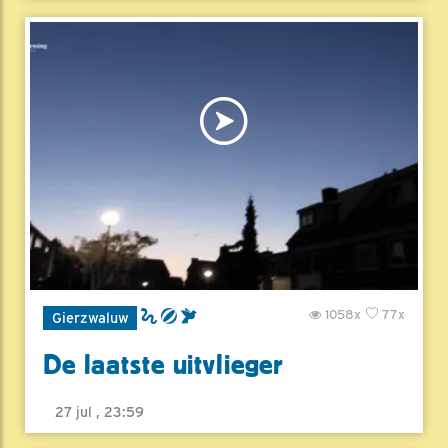
1058x
77x
Gierzwaluw
De laatste uitvlieger
27 jul , 23:59