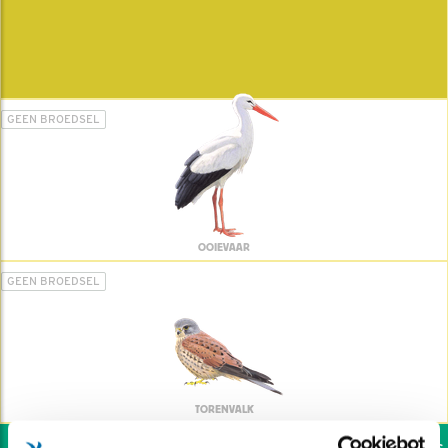
GEEN BROEDSEL
OOIEVAAR
GEEN BROEDSEL
TORENVALK
Wil jij ook de vogels h