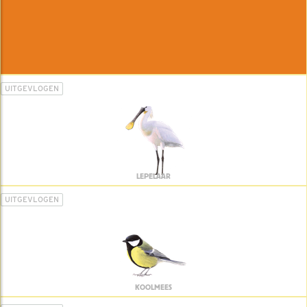
UITGEVLOGEN
LEPELAAR
UITGEVLOGEN
KOOLMEES