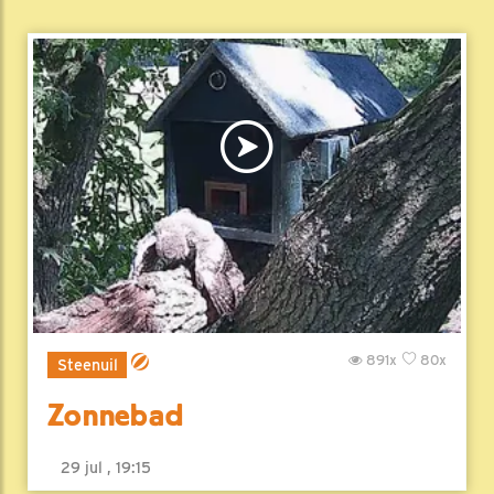
891x
80x
Steenuil
Zonnebad
29 jul , 19:15