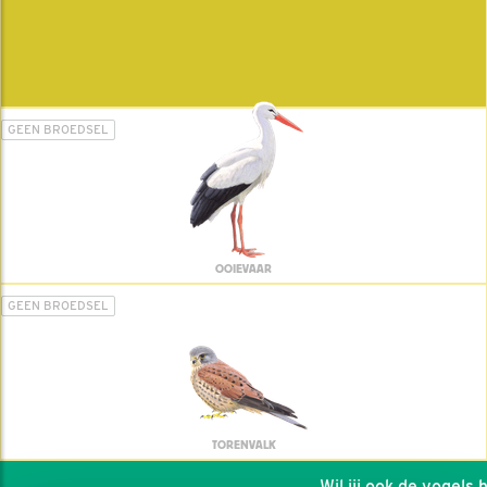
GEEN BROEDSEL
OOIEVAAR
GEEN BROEDSEL
TORENVALK
Wil jij ook de vogels he