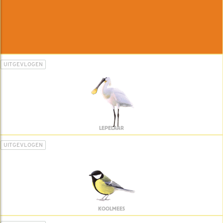
UITGEVLOGEN
LEPELAAR
UITGEVLOGEN
KOOLMEES