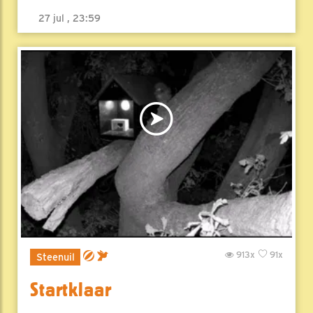
27 jul , 23:59
913x
91x
Steenuil
Startklaar