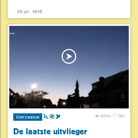
29 jul , 19:15
1094x
78x
Gierzwaluw
De laatste uitvlieger