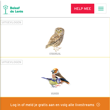
HELP MEE
Men
UITGEVLOGEN
STEENUIL
UITGEVLOGEN
VIJVER
Log in of meld je gratis aan en volg alle livestreams