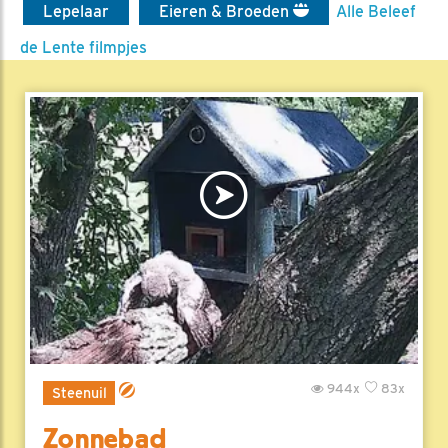
Lepelaar
Eieren & Broeden
Alle Beleef
de Lente filmpjes
944x
83x
Steenuil
Zonnebad