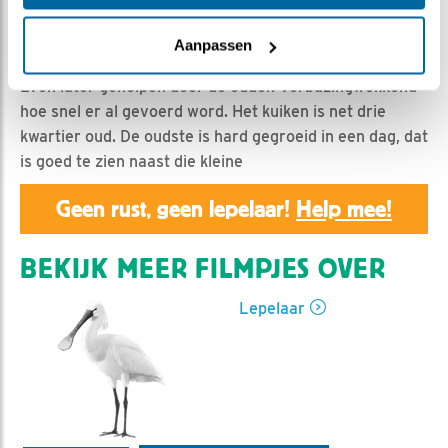
Nella | Geplaatst op 17 april 2019, 18:42 |
Vind ik leuk
|
Bewaar dit filmpje
|
1213x
Aanpassen
Hier is mooi te zien hoe kuiken twee uit het ei kruipt.
Even later geholpen door de ouder. Verbazingwekkend
hoe snel er al gevoerd word. Het kuiken is net drie
kwartier oud. De oudste is hard gegroeid in een dag, dat
is goed te zien naast die kleine
Geen rust, geen lepelaar!
Help mee!
BEKIJK MEER FILMPJES OVER
Lepelaar