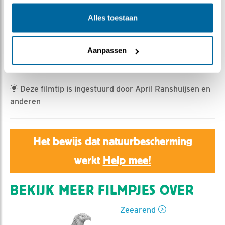
Jan Dagevos | Geplaatst op 6 maart 2023, 15:45 |
Vind ik leuk
|
Bewaar dit filmpje
|
524x
Alles toestaan
Een twee ei is, bijna 4 dagen na het eerste, gelegd op 6
maart 2023 om 15.34 uur, terwijl de ouders samen op
Aanpassen
het nest waren.
Deze filmtip is ingestuurd door April Ranshuijsen en
anderen
Het bewijs dat natuurbescherming
werkt
Help mee!
BEKIJK MEER FILMPJES OVER
Zeearend