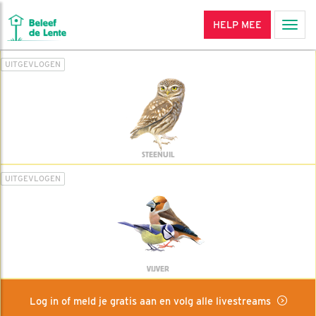
HELP MEE
Men
UITGEVLOGEN
STEENUIL
UITGEVLOGEN
VIJVER
Log in of meld je gratis aan en volg alle livestreams