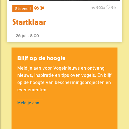
903x
91x
Steenuil
Startklaar
26 jul , 8:00
Blijf op de hoogte
Meld je aan voor Vogelnieuws en ontvang
nieuws, inspiratie en tips over vogels. En blijf
op de hoogte van beschermingsprojecten en
evenementen.
Meld je aan