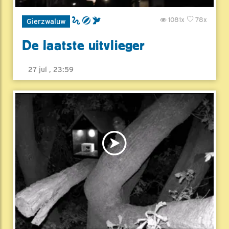
1081x
78x
Gierzwaluw
De laatste uitvlieger
27 jul , 23:59