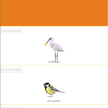
UITGEVLOGEN
LEPELAAR
UITGEVLOGEN
KOOLMEES