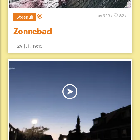
933x
82x
Steenuil
Zonnebad
29 jul , 19:15