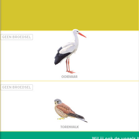
GEEN BROEDSEL
OOIEVAAR
GEEN BROEDSEL
TORENVALK
Wil jij ook de vogels he