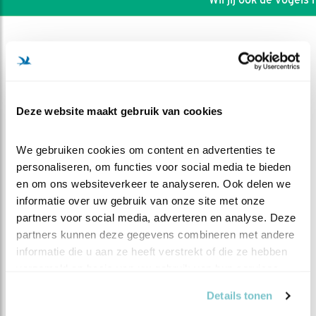
Deze website maakt gebruik van cookies
We gebruiken cookies om content en advertenties te 
personaliseren, om functies voor social media te bieden 
en om ons websiteverkeer te analyseren. Ook delen we 
informatie over uw gebruik van onze site met onze 
partners voor social media, adverteren en analyse. Deze 
partners kunnen deze gegevens combineren met andere 
DEEL DIT FILMPJE
informatie die u aan ze heeft verstrekt of die ze hebben 
verzameld op basis van uw gebruik van hun services.
Tweede ei bij de Zeearenden!
Details tonen