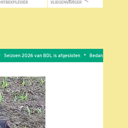
NTBEKPLEVIER
VLIEGENVANGER
zoen 2026 van BDL is afgesloten
*
Bedankt voor jullie enth