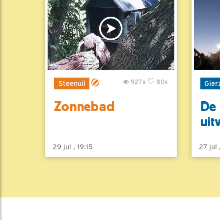
927x
80x
Steenuil
Gier
Zonnebad
De 
uit
29 jul , 19:15
27 jul