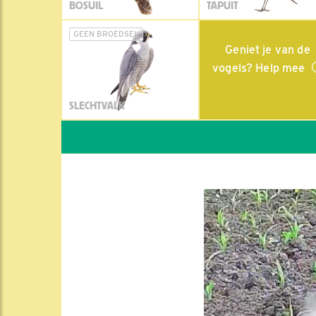
BOSUIL
TAPUIT
GEEN BROEDSEL
Geniet je van de
vogels? Help mee
SLECHTVALK