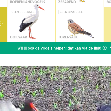
BOERENLANDVOGELS
ZEEAREND
BO
GEEN BROEDSEL
GEEN BROEDSEL
OOIEVAAR
TORENVALK
Wil jij ook de vogels helpen: dat kan via de link!
*
Sei