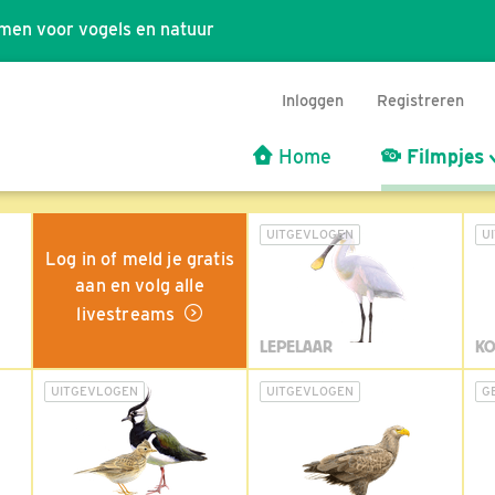
men voor vogels en natuur
Inloggen
Registreren
Home
Filmpjes
UITGEVLOGEN
U
Log in of meld je gratis
aan en volg alle
livestreams
LEPELAAR
KO
UITGEVLOGEN
UITGEVLOGEN
G