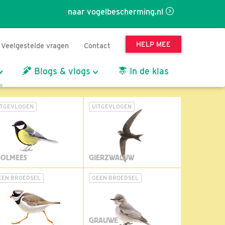
naar vogelbescherming.nl
HELP MEE
Veelgestelde vragen
Contact
Blogs & vlogs
In de klas
ITGEVLOGEN
UITGEVLOGEN
OLMEES
GIERZWALUW
EEN BROEDSEL
GEEN BROEDSEL
GRAUWE