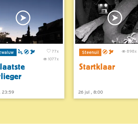
77x
898x
zwaluw
Steenuil
1077x
laatste
Startklaar
vlieger
 , 23:59
26 jul , 8:00