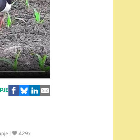
MPJE
mpje
|
429x