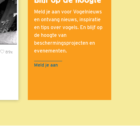
Meld je aan voor Vogelnieuws
en ontvang nieuws, inspiratie
en tips over vogels. En blijf op
de hoogte van
beschermingsprojecten en
evenementen.
89x
Meld je aan