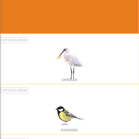
UITGEVLOGEN
LEPELAAR
UITGEVLOGEN
KOOLMEES