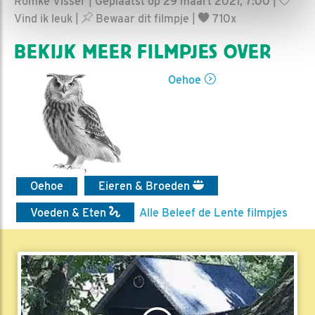
Romke Visser | Geplaatst op 29 maart 2021, 7:00 |
Vind ik leuk
|
Bewaar dit filmpje
|
710x
BEKIJK MEER FILMPJES OVER
Oehoe
Oehoe
Eieren & Broeden
Voeden & Eten
Alle Beleef de Lente filmpjes