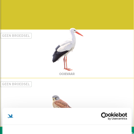
GEEN BROEDSEL
OOIEVAAR
GEEN BROEDSEL
TORENVALK
Wil jij ook de vogels hel