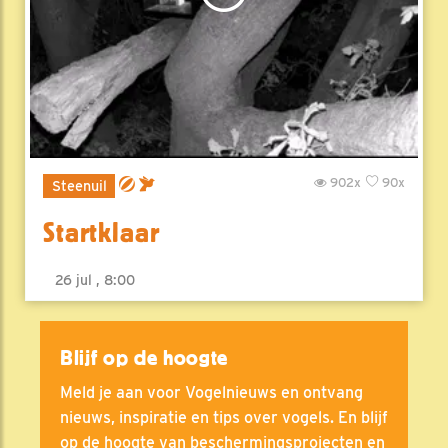
902x
90x
Steenuil
Startklaar
26 jul , 8:00
Blijf op de hoogte
Meld je aan voor Vogelnieuws en ontvang
nieuws, inspiratie en tips over vogels. En blijf
op de hoogte van beschermingsprojecten en