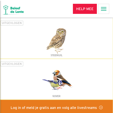
HELP MEE
Men
UITGEVLOGEN
STEENUIL
UITGEVLOGEN
VIJVER
Log in of meld je gratis aan en volg alle livestreams