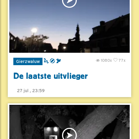
1080x
77x
Gierzwaluw
De laatste uitvlieger
27 jul , 23:59