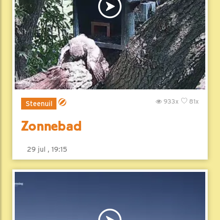
933x
81x
Steenuil
Zonnebad
29 jul , 19:15