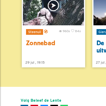
960x
84x
Steenuil
Gier
Zonnebad
De 
uit
29 jul , 19:15
27 jul
Volg Beleef de Lente