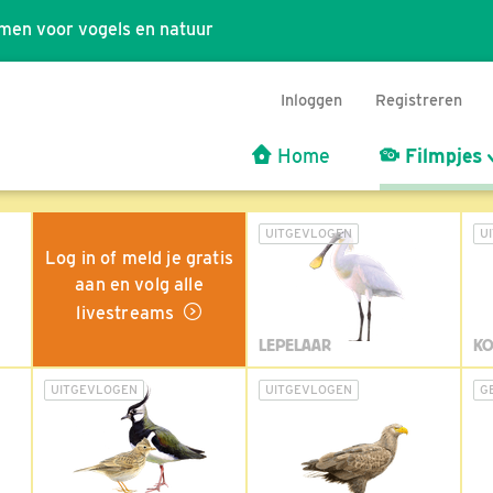
men voor vogels en natuur
Inloggen
Registreren
Home
Filmpjes
UITGEVLOGEN
U
Log in of meld je gratis
aan en volg alle
livestreams
LEPELAAR
KO
UITGEVLOGEN
UITGEVLOGEN
G