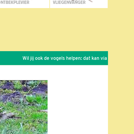
NTBEKPLEVIER
VLIEGENVANGER
Wil jij ook de vogels helpen: dat kan via de link!
*
Se