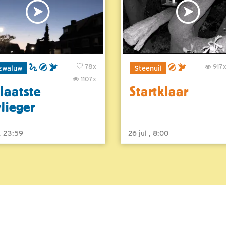
78x
917
zwaluw
Steenuil
1107x
laatste
Startklaar
vlieger
 , 23:59
26 jul , 8:00