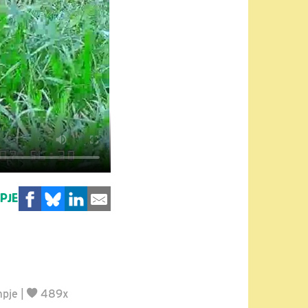
MPJE
mpje
|
489x