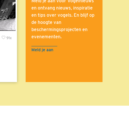
Meld je aan voor Vogelnieuws
en ontvang nieuws, inspiratie
en tips over vogels. En blijf op
de hoogte van
beschermingsprojecten en
evenementen.
x
91x
Meld je aan