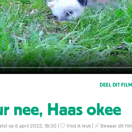
DEEL DIT FIL
ur nee, Haas okee
tst op 6 april 2022, 18:30 |
Vind ik leuk
|
Bewaar dit fil