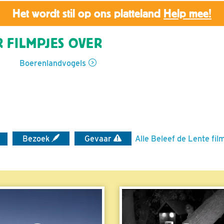
Het wordt stil op ons platteland
Help mee!
 FILMPJES OVER
Boerenlandvogels
Bezoek
Gevaar
Alle Beleef de Lente fil