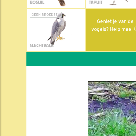
BOSUIL
TAPUIT
GEEN BROEDSEL
Geniet je van de
vogels? Help mee
SLECHTVALK