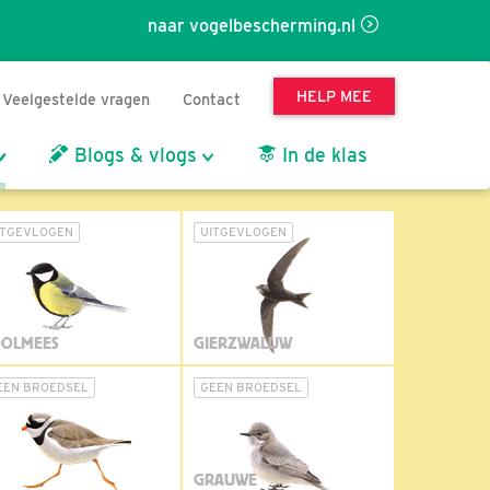
naar vogelbescherming.nl
HELP MEE
Veelgestelde vragen
Contact
Blogs & vlogs
In de klas
ITGEVLOGEN
UITGEVLOGEN
OLMEES
GIERZWALUW
EEN BROEDSEL
GEEN BROEDSEL
GRAUWE