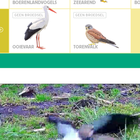
BOERENLANDVOGELS
ZEEAREND
BO
GEEN BROEDSEL
GEEN BROEDSEL
OOIEVAAR
TORENVALK