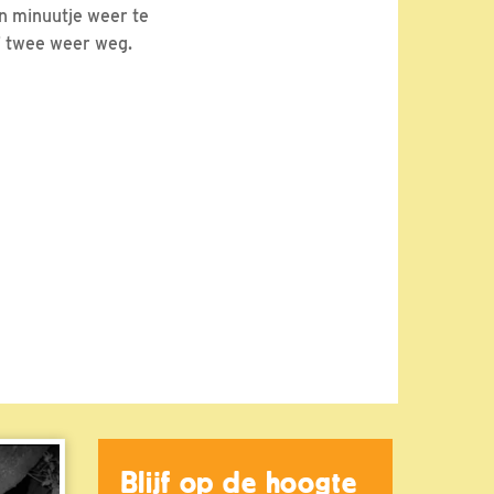
n minuutje weer te
f twee weer weg.
Blijf op de hoogte