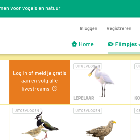
men voor vogels en natuur
Inloggen
Registreren
Home
Filmpjes
UITGEVLOGEN
U
Log in of meld je gratis
aan en volg alle
livestreams
LEPELAAR
KO
UITGEVLOGEN
UITGEVLOGEN
G