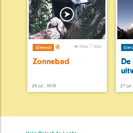
935x
82x
Steenuil
Gier
Zonnebad
De 
uit
29 jul , 19:15
27 jul