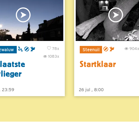
78x
904
zwaluw
Steenuil
1083x
laatste
Startklaar
vlieger
 , 23:59
26 jul , 8:00