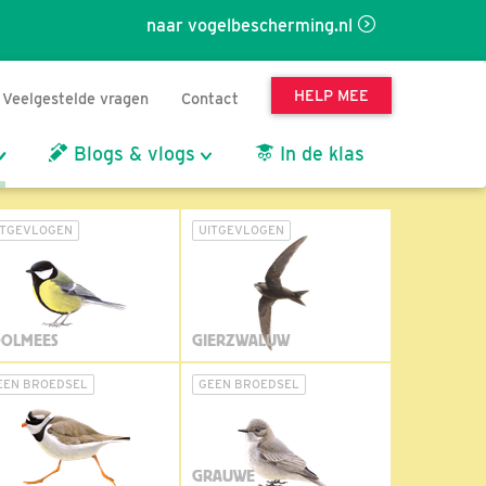
naar vogelbescherming.nl
HELP MEE
Veelgestelde vragen
Contact
Blogs & vlogs
In de klas
ITGEVLOGEN
UITGEVLOGEN
OLMEES
GIERZWALUW
EEN BROEDSEL
GEEN BROEDSEL
GRAUWE