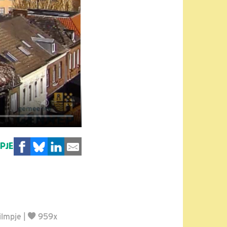
MPJE
ilmpje
|
959x