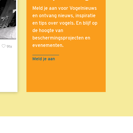
Meld je aan voor Vogelnieuws
en ontvang nieuws, inspiratie
en tips over vogels. En blijf op
de hoogte van
beschermingsprojecten en
evenementen.
x
91x
Meld je aan