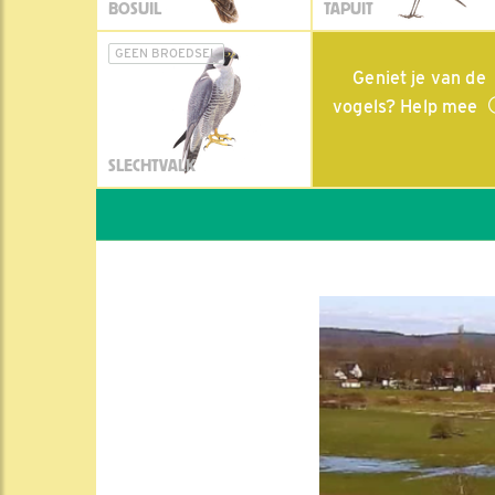
BOSUIL
TAPUIT
GEEN BROEDSEL
Geniet je van de
vogels? Help mee
SLECHTVALK