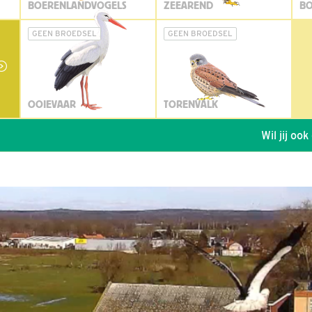
BOERENLANDVOGELS
ZEEAREND
BO
GEEN BROEDSEL
GEEN BROEDSEL
OOIEVAAR
TORENVALK
Wil jij ook de vo