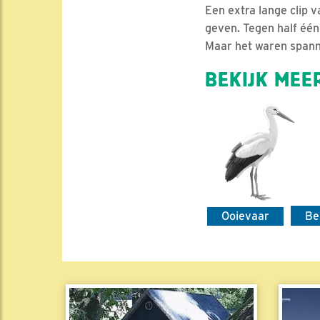
Een extra lange clip 
geven. Tegen half éé
Maar het waren spann
BEKIJK MEER
Ooievaar
Be