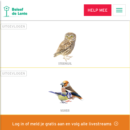
HELP MEE
Men
UITGEVLOGEN
STEENUIL
UITGEVLOGEN
VIJVER
Log in of meld je gratis aan en volg alle livestreams