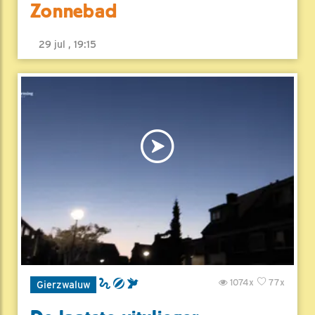
Zonnebad
29 jul , 19:15
1074x
77x
Gierzwaluw