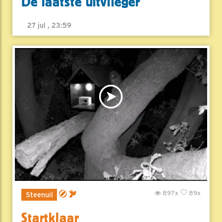
De laatste uitvlieger
27 jul , 23:59
897x
89x
Steenuil
Startklaar