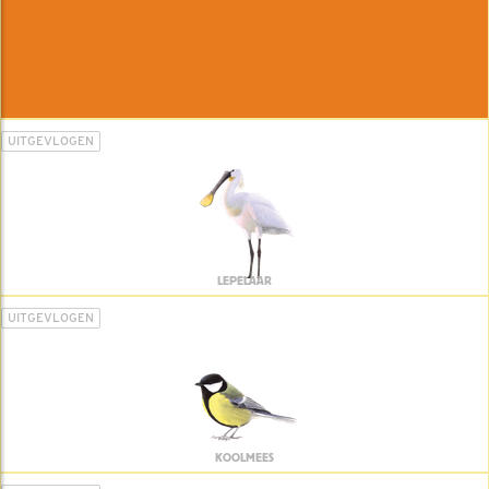
UITGEVLOGEN
LEPELAAR
UITGEVLOGEN
KOOLMEES