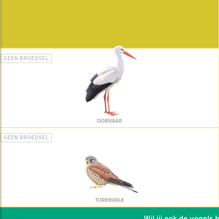
GEEN BROEDSEL
OOIEVAAR
GEEN BROEDSEL
TORENVALK
Wil jij ook de vogels he