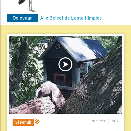
Ooievaar
Alle Beleef de Lente filmpjes
925x
80x
Steenuil