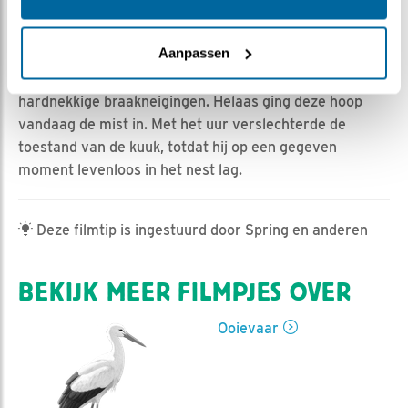
Jan-Willem BDL | Geplaatst op 14 mei 2022, 10:33 |
Vind ik leuk
|
Bewaar dit filmpje
|
514x
Aanpassen
Lang bleef er hoop dat er tenminste een kuuk
uiteindelijk zou uitvliegen. Ook al had deze kuuk
hardnekkige braakneigingen. Helaas ging deze hoop
vandaag de mist in. Met het uur verslechterde de
toestand van de kuuk, totdat hij op een gegeven
moment levenloos in het nest lag.
Deze filmtip is ingestuurd door Spring en anderen
BEKIJK MEER FILMPJES OVER
Ooievaar