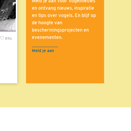
Meld je aan voor Vogelnieuws
en ontvang nieuws, inspiratie
en tips over vogels. En blijf op
de hoogte van
beschermingsprojecten en
evenementen.
89x
Meld je aan