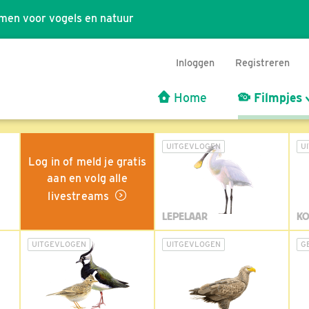
men voor vogels en natuur
Inloggen
Registreren
Home
Filmpjes
UITGEVLOGEN
U
Log in of meld je gratis
aan en volg alle
livestreams
LEPELAAR
KO
UITGEVLOGEN
UITGEVLOGEN
G