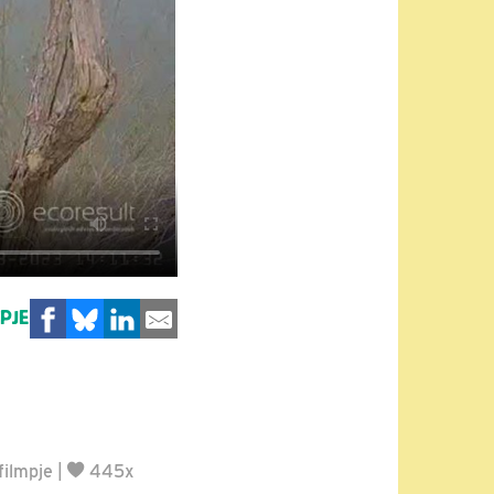
MPJE
filmpje
|
445x