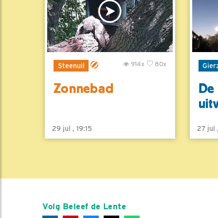
914x
80x
Steenuil
Gier
Zonnebad
De 
uit
29 jul , 19:15
27 jul
Volg Beleef de Lente