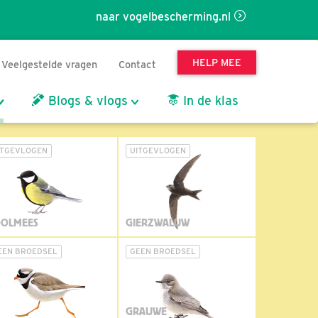
naar vogelbescherming.nl
HELP MEE
Veelgestelde vragen
Contact
Blogs & vlogs
In de klas
ITGEVLOGEN
UITGEVLOGEN
OLMEES
GIERZWALUW
EEN BROEDSEL
GEEN BROEDSEL
GRAUWE