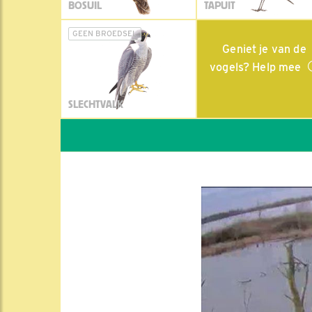
BOSUIL
TAPUIT
GEEN BROEDSEL
Geniet je van de
vogels? Help mee
SLECHTVALK