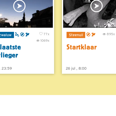
77x
895x
zwaluw
Steenuil
1069x
laatste
Startklaar
vlieger
 , 23:59
26 jul , 8:00