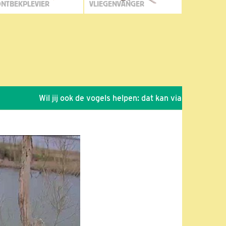
NTBEKPLEVIER
VLIEGENVANGER
Wil jij ook de vogels helpen: dat kan via de link!
*
S