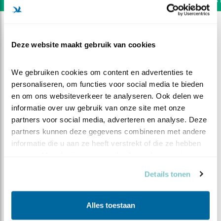
Deze website maakt gebruik van cookies
We gebruiken cookies om content en advertenties te 
personaliseren, om functies voor social media te bieden 
en om ons websiteverkeer te analyseren. Ook delen we 
informatie over uw gebruik van onze site met onze 
partners voor social media, adverteren en analyse. Deze 
partners kunnen deze gegevens combineren met andere 
informatie die u aan ze heeft verstrekt of die ze hebben 
verzameld op basis van uw gebruik van hun services.
DEEL DIT FILMPJE
Details tonen
Torenvalk Bachelorette
Alles toestaan