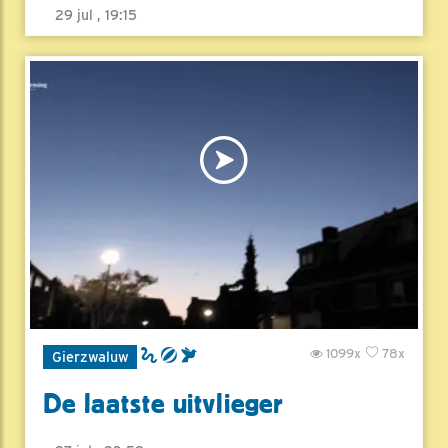
29 jul , 19:15
1099x
78x
Gierzwaluw
De laatste uitvlieger