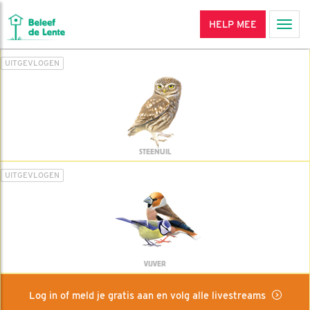
HELP MEE
Men
UITGEVLOGEN
STEENUIL
UITGEVLOGEN
VIJVER
Log in of meld je gratis aan en volg alle livestreams