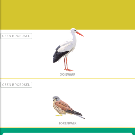
GEEN BROEDSEL
OOIEVAAR
GEEN BROEDSEL
TORENVALK
Wil jij ook de vogels h