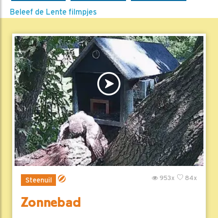
Beleef de Lente filmpjes
953x
84x
Steenuil
Zonnebad