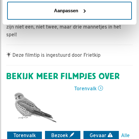
Ella de Wit | Geplaatst op 2 april 2025, 9:18 |
Vind ik
leuk
|
Bewaar dit filmpje
|
271x
Aanpassen
Er is bij de torenvalken flink wat drama! Wat blijkt, er
zijn niet een, niet twee, maar drie mannetjes in het
spel!
Deze filmtip is ingestuurd door Frietkip
BEKIJK MEER FILMPJES OVER
Torenvalk
Torenvalk
Bezoek
Gevaar
Alle