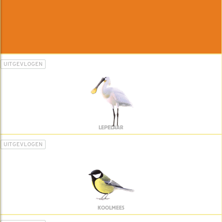
UITGEVLOGEN
LEPELAAR
UITGEVLOGEN
KOOLMEES