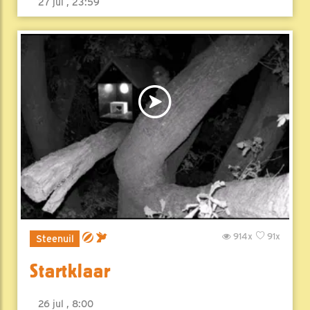
27 jul , 23:59
914x
91x
Steenuil
Startklaar
26 jul , 8:00