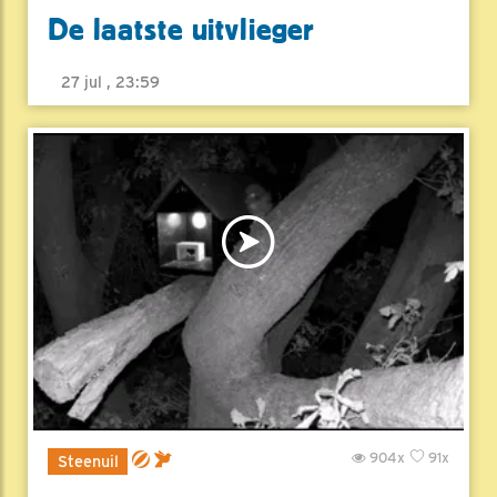
De laatste uitvlieger
27 jul , 23:59
904x
91x
Steenuil