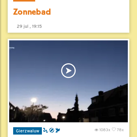
Zonnebad
29 jul , 19:15
1083x
78x
Gierzwaluw