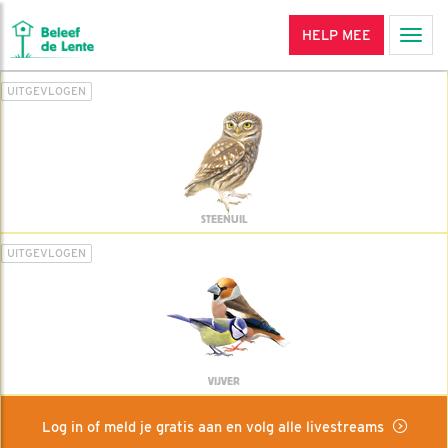
HELP MEE
Men
UITGEVLOGEN
STEENUIL
UITGEVLOGEN
VIJVER
Log in of meld je gratis aan en volg alle livestreams