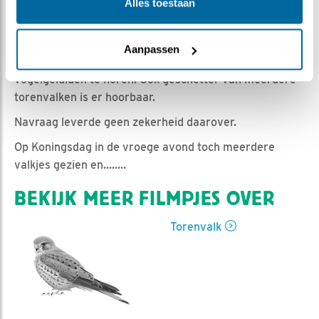
Emil | Geplaatst op 29 april 2024, 10:00 |
Vind ik
Alles toestaan
leuk
|
Bewaar dit filmpje
|
300x
Vaak is er onrust bij de torenvalken; ze vliegen richting
Aanpassen
de boom en er is daar dan een veelvoud aan
vogelgeluiden te horen. Ook geschetter van meerdere
torenvalken is er hoorbaar.
Navraag leverde geen zekerheid daarover.
Op Koningsdag in de vroege avond toch meerdere
valkjes gezien en........
BEKIJK MEER FILMPJES OVER
Torenvalk