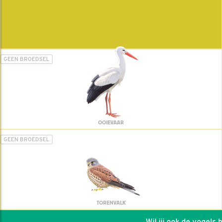
GEEN BROEDSEL
OOIEVAAR
GEEN BROEDSEL
TORENVALK
Wil jij ook de vogels he