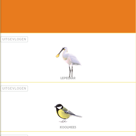
UITGEVLOGEN
LEPELAAR
UITGEVLOGEN
KOOLMEES