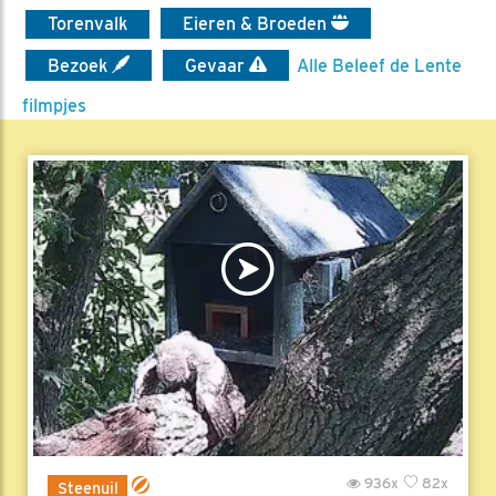
Torenvalk
Eieren & Broeden
Bezoek
Gevaar
Alle Beleef de Lente
filmpjes
936x
82x
Steenuil