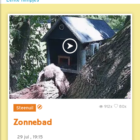
912x
80x
Steenuil
Zonnebad
29 jul , 19:15