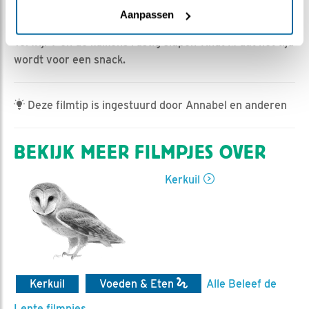
Ed Hoogkamer | Geplaatst op 6 juni 2023, 8:00 |
Aanpassen
Vind ik leuk
|
Bewaar dit filmpje
|
368x
Terwijl V en de kuikens rustig slapen vindt M dat het tijd
wordt voor een snack.
Deze filmtip is ingestuurd door Annabel en anderen
BEKIJK MEER FILMPJES OVER
Kerkuil
Kerkuil
Voeden & Eten
Alle Beleef de
Lente filmpjes