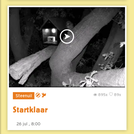
895x
89x
Steenuil
Startklaar
26 jul , 8:00