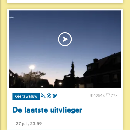
1064x
77x
Gierzwaluw
De laatste uitvlieger
27 jul , 23:59