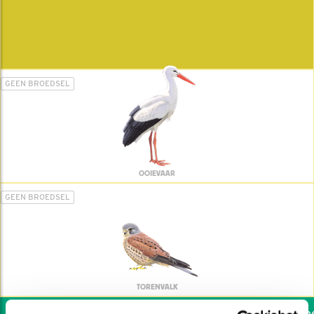
GEEN BROEDSEL
OOIEVAAR
GEEN BROEDSEL
TORENVALK
Wil jij ook de vogels hel