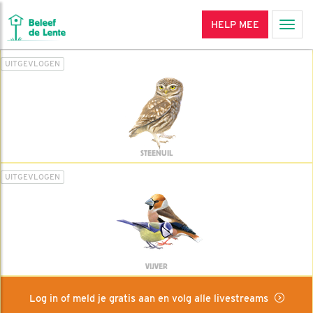
HELP MEE
Men
UITGEVLOGEN
STEENUIL
UITGEVLOGEN
VIJVER
Log in of meld je gratis aan en volg alle livestreams