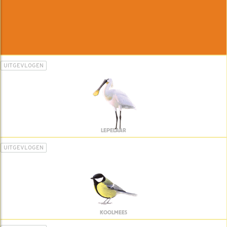
UITGEVLOGEN
LEPELAAR
UITGEVLOGEN
KOOLMEES