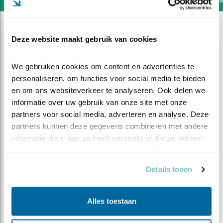
Deze website maakt gebruik van cookies
We gebruiken cookies om content en advertenties te 
personaliseren, om functies voor social media te bieden 
en om ons websiteverkeer te analyseren. Ook delen we 
informatie over uw gebruik van onze site met onze 
partners voor social media, adverteren en analyse. Deze 
partners kunnen deze gegevens combineren met andere 
informatie die u aan ze heeft verstrekt of die ze hebben 
verzameld op basis van uw gebruik van hun services.
Details tonen
DEEL DIT FILMPJE
Tijd voor een snack
Alles toestaan