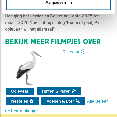
Titia Bijwaard | Geplaatst op 2 maart 2026, 17:30 |
Aanpassen
Vind ik leuk
|
Bewaar dit filmpje
|
172x
Hoe ging het verder na Beleef de Lente 2025 tot 1
maart 2026 (toelichting in blog 'Boom of paal, Pa
ooievaar wil het allemaal')
BEKIJK MEER FILMPJES OVER
Ooievaar
Ooievaar
Flirten & Paren
Nestelen
Voeden & Eten
Alle Beleef
de Lente filmpjes