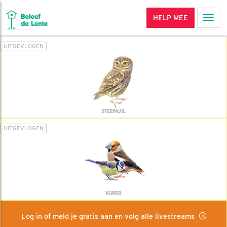
HELP MEE
Men
UITGEVLOGEN
STEENUIL
UITGEVLOGEN
VIJVER
Log in of meld je gratis aan en volg alle livestreams