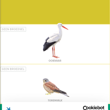
GEEN BROEDSEL
OOIEVAAR
GEEN BROEDSEL
TORENVALK
Wil jij ook de vogels h