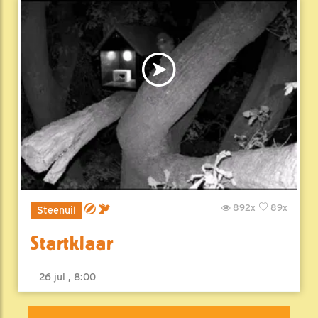
892x
89x
Steenuil
Startklaar
26 jul , 8:00