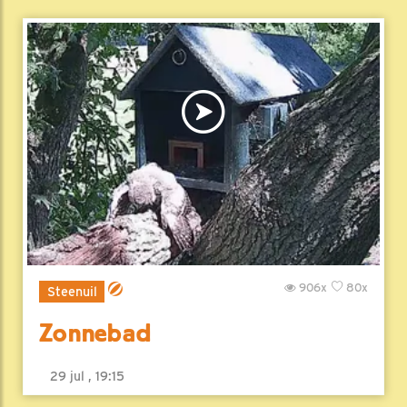
906x
80x
Steenuil
Zonnebad
29 jul , 19:15