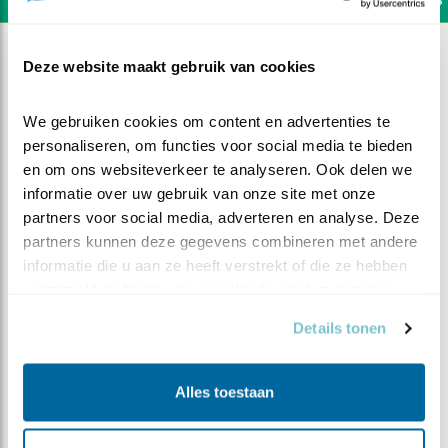
Deze website maakt gebruik van cookies
We gebruiken cookies om content en advertenties te 
personaliseren, om functies voor social media te bieden 
en om ons websiteverkeer te analyseren. Ook delen we 
informatie over uw gebruik van onze site met onze 
partners voor social media, adverteren en analyse. Deze 
partners kunnen deze gegevens combineren met andere 
informatie die u aan ze heeft verstrekt of die ze hebben 
verzameld op basis van uw gebruik van hun services.
Details tonen
DEEL DIT FILMPJE
Alles toestaan
Terugblik ooievaars 2025