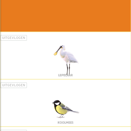
UITGEVLOGEN
LEPELAAR
UITGEVLOGEN
KOOLMEES