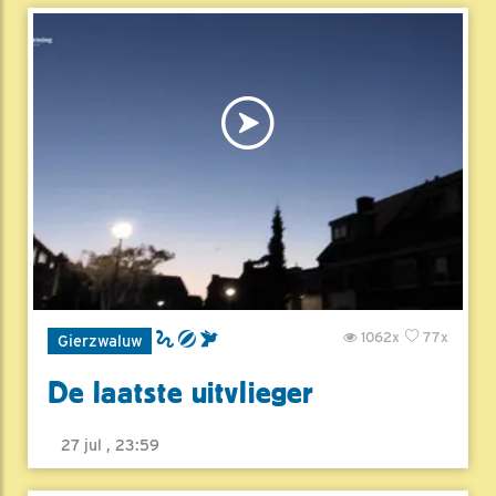
1062x
77x
Gierzwaluw
De laatste uitvlieger
27 jul , 23:59