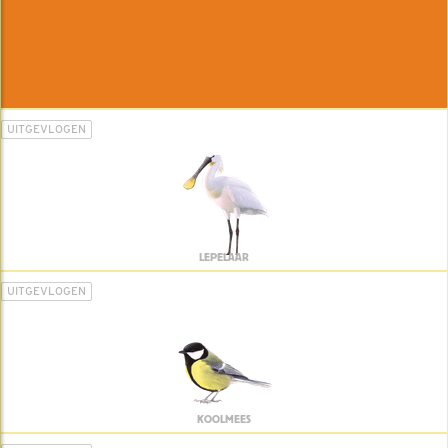
UITGEVLOGEN
LEPELAAR
UITGEVLOGEN
KOOLMEES