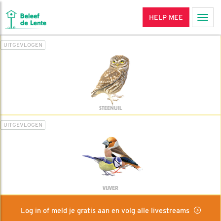
HELP MEE
Men
UITGEVLOGEN
STEENUIL
UITGEVLOGEN
VIJVER
Log in of meld je gratis aan en volg alle livestreams