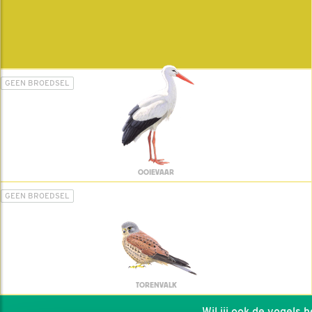
GEEN BROEDSEL
OOIEVAAR
GEEN BROEDSEL
TORENVALK
Wil jij ook de vogels hel