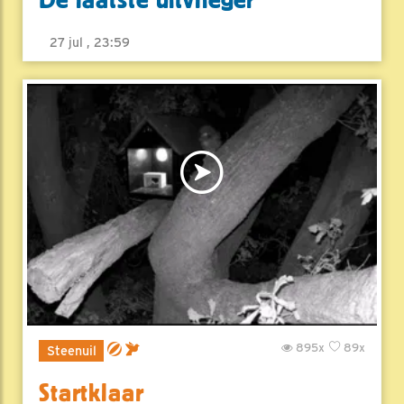
De laatste uitvlieger
27 jul , 23:59
895x
89x
Steenuil
Startklaar