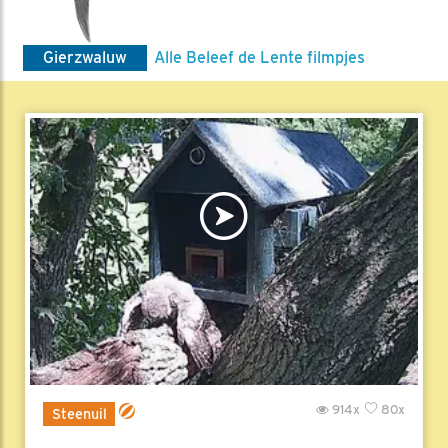
Gierzwaluw
Alle Beleef de Lente filmpjes
914x
80x
Steenuil