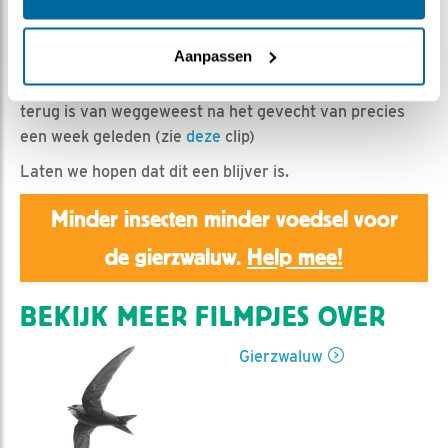
Nina de Rooij | Geplaatst op 9 mei 2026, 10:44 |
Vind
ik leuk
|
Bewaar dit filmpje
|
189x
Aanpassen
Er zijn weer twee gierzwaluwen in nestkast #9
Helaas weten we niet of dit een andere is of dat deze
terug is van weggeweest na het gevecht van precies
een week geleden (zie
deze
clip)
Laten we hopen dat dit een blijver is.
Minder insecten minder voedsel voor
de gierzwaluw.
Help mee!
BEKIJK MEER FILMPJES OVER
Gierzwaluw