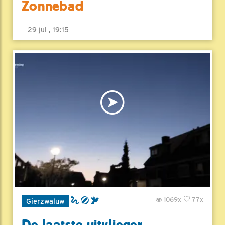
Zonnebad
29 jul , 19:15
1069x
77x
Gierzwaluw