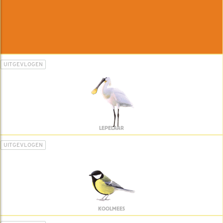
UITGEVLOGEN
LEPELAAR
UITGEVLOGEN
KOOLMEES