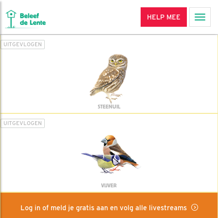
HELP MEE
Men
UITGEVLOGEN
STEENUIL
UITGEVLOGEN
VIJVER
Log in of meld je gratis aan en volg alle livestreams