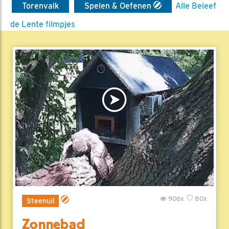
Torenvalk
Spelen & Oefenen
Alle Beleef
de Lente filmpjes
906x
80x
Steenuil
Zonnebad