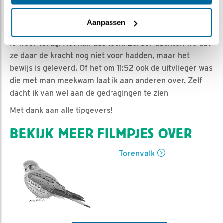
Nella | Geplaatst op 3 juni 2020, 21:15 |
Vind ik leuk
|
Bewaar dit filmpje
|
993x
Aanpassen
Gisteren vloog het eerste jong uit, maar vandaag kwam
ie weer terug. Het kan dus toch. Eerder dachten we dat
ze daar de kracht nog niet voor hadden, maar het
bewijs is geleverd. Of het om 11:52 ook de uitvlieger was
die met man meekwam laat ik aan anderen over. Zelf
dacht ik van wel aan de gedragingen te zien
Met dank aan alle tipgevers!
BEKIJK MEER FILMPJES OVER
Torenvalk