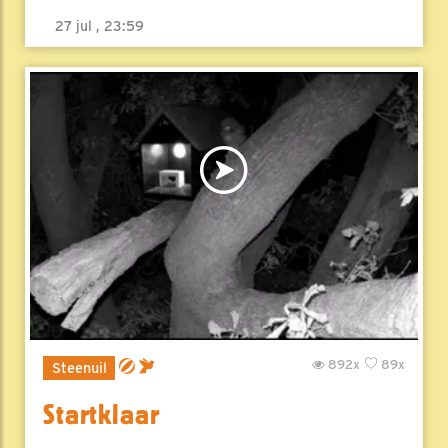
27 jul , 23:59
892x
89x
Steenuil
Startklaar