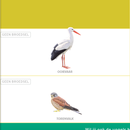
GEEN BROEDSEL
OOIEVAAR
GEEN BROEDSEL
TORENVALK
Wil jij ook de vogels hel