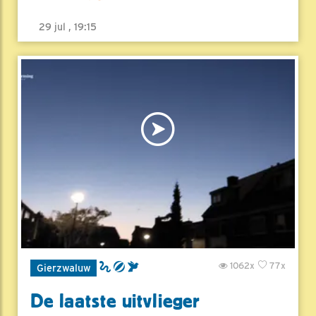
29 jul , 19:15
1062x
77x
Gierzwaluw
De laatste uitvlieger