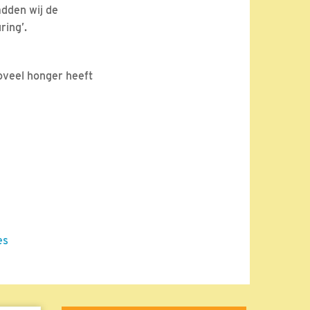
adden wij de
ring’.
oveel honger heeft
es