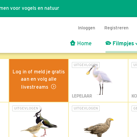
men voor vogels en natuur
Inloggen
Registreren
Home
Filmpjes
UITGEVLOGEN
U
Log in of meld je gratis
aan en volg alle
livestreams
LEPELAAR
KO
UITGEVLOGEN
UITGEVLOGEN
G