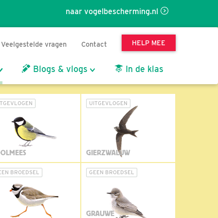
naar vogelbescherming.nl
HELP MEE
Veelgestelde vragen
Contact
Blogs & vlogs
In de klas
ITGEVLOGEN
UITGEVLOGEN
OLMEES
GIERZWALUW
EEN BROEDSEL
GEEN BROEDSEL
GRAUWE