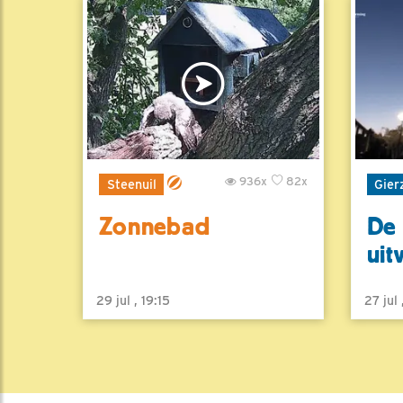
936x
82x
Steenuil
Gier
Zonnebad
De 
uit
29 jul , 19:15
27 jul