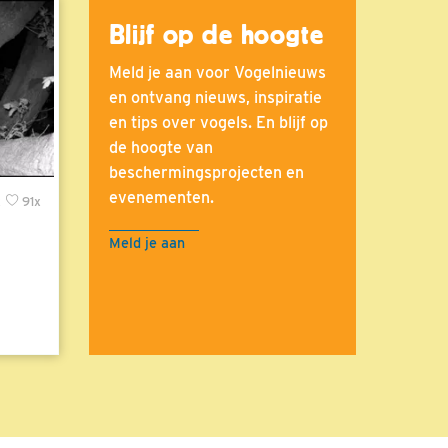
Blijf op de hoogte
Meld je aan voor Vogelnieuws
en ontvang nieuws, inspiratie
en tips over vogels. En blijf op
de hoogte van
beschermingsprojecten en
evenementen.
x
91x
Meld je aan