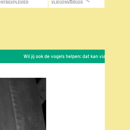
NTBEKPLEVIER
VLIEGENVANGER
Wil jij ook de vogels helpen: dat kan via de link!
*
S