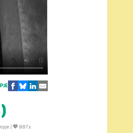
MPJE
)
lmpje
|
887x