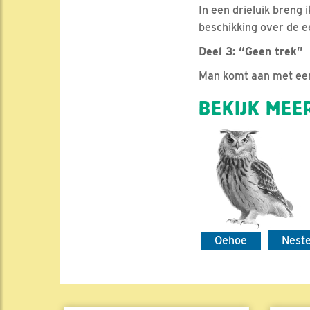
In een drieluik breng 
beschikking over de e
Deel 3: “Geen trek”
Man komt aan met een 
BEKIJK MEER
Oehoe
Nest