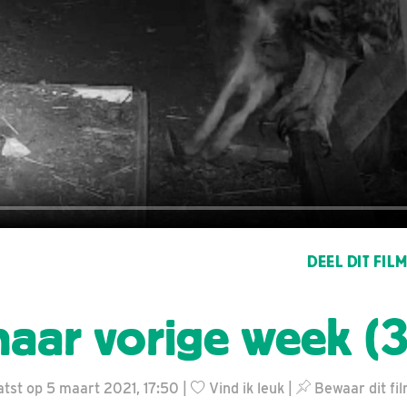
DEEL DIT FIL
naar vorige week (3
tst op 5 maart 2021, 17:50 |
Vind ik leuk
|
Bewaar dit fi