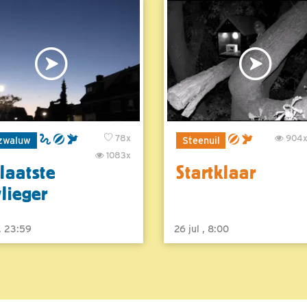
78x
904
zwaluw
Steenuil
1083x
laatste
Startklaar
vlieger
 , 23:59
26 jul , 8:00