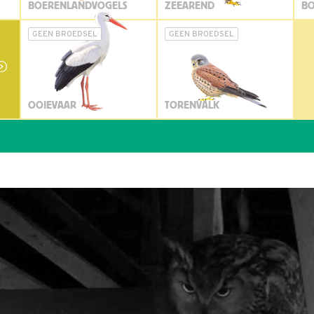
BOERENLANDVOGELS
ZEEAREND
BO
GEEN BROEDSEL
GEEN BROEDSEL
OOIEVAAR
TORENVALK