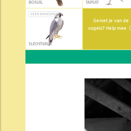
BOSUIL
TAPUIT
GEEN BROEDSEL
Geniet je van de
vogels? Help mee
SLECHTVALK