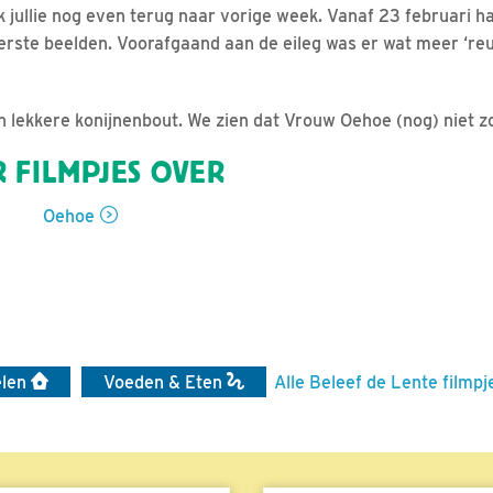
ik jullie nog even terug naar vorige week. Vanaf 23 februari h
erste beelden. Voorafgaand aan de eileg was er wat meer ‘reu
lekkere konijnenbout. We zien dat Vrouw Oehoe (nog) niet z
 FILMPJES OVER
Oehoe
elen
Voeden & Eten
Alle Beleef de Lente filmpj