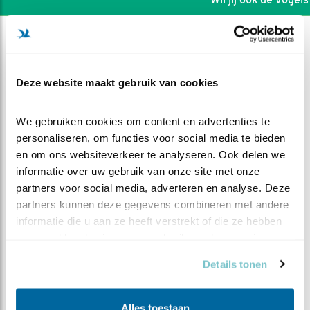
Deze website maakt gebruik van cookies
We gebruiken cookies om content en advertenties te 
personaliseren, om functies voor social media te bieden 
en om ons websiteverkeer te analyseren. Ook delen we 
informatie over uw gebruik van onze site met onze 
partners voor social media, adverteren en analyse. Deze 
partners kunnen deze gegevens combineren met andere 
informatie die u aan ze heeft verstrekt of die ze hebben 
DEEL DIT FILMPJE
verzameld op basis van uw gebruik van hun services.
Details tonen
Terug naar vorige week (2)
Alles toestaan