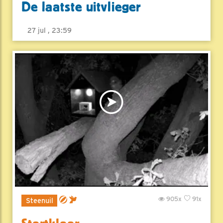
De laatste uitvlieger
27 jul , 23:59
905x
91x
Steenuil