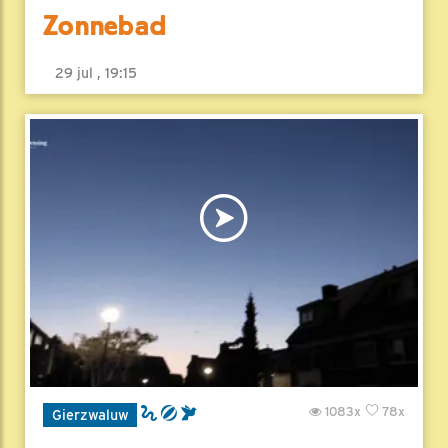
Zonnebad
29 jul , 19:15
1083x
78x
Gierzwaluw