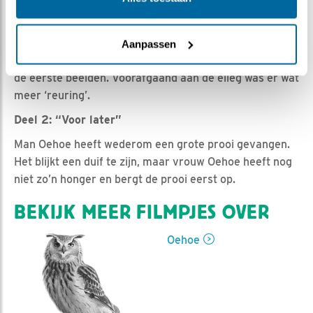
Romke Visser | Geplaatst op 5 maart 2021, 6:00 |
Vind ik leuk
|
Bewaar dit filmpje
|
887x
In een drieluik breng ik jullie nog even terug naar vorige
Aanpassen
week. Vanaf 23 februari hadden wij de beschikking over
de eerste beelden. Voorafgaand aan de eileg was er wat
meer ‘reuring’.
Deel 2: “Voor later”
Man Oehoe heeft wederom een grote prooi gevangen.
Het blijkt een duif te zijn, maar vrouw Oehoe heeft nog
niet zo’n honger en bergt de prooi eerst op.
BEKIJK MEER FILMPJES OVER
Oehoe