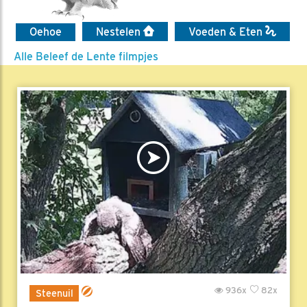
Oehoe
Nestelen
Voeden & Eten
Alle Beleef de Lente filmpjes
936x
82x
Steenuil