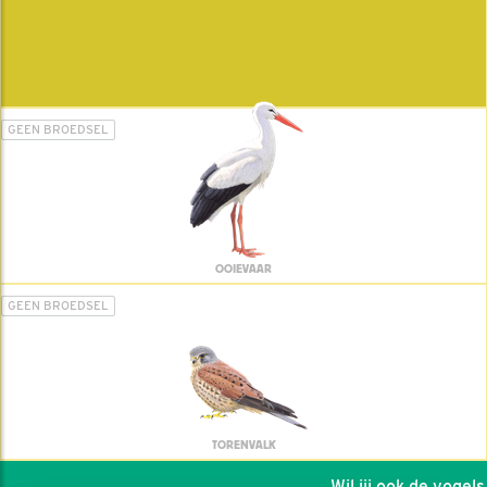
GEEN BROEDSEL
OOIEVAAR
GEEN BROEDSEL
TORENVALK
Wil jij ook de vogels h