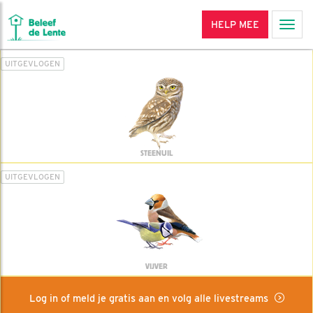
HELP MEE
Men
UITGEVLOGEN
STEENUIL
UITGEVLOGEN
VIJVER
Log in of meld je gratis aan en volg alle livestreams