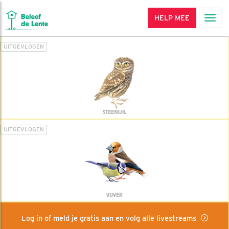
HELP MEE
Men
UITGEVLOGEN
STEENUIL
UITGEVLOGEN
VIJVER
Log in of meld je gratis aan en volg alle livestreams