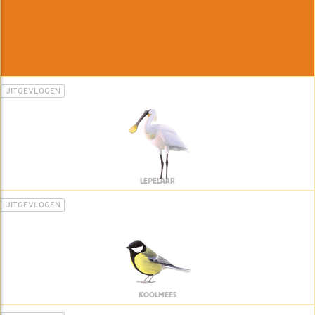
UITGEVLOGEN
LEPELAAR
UITGEVLOGEN
KOOLMEES