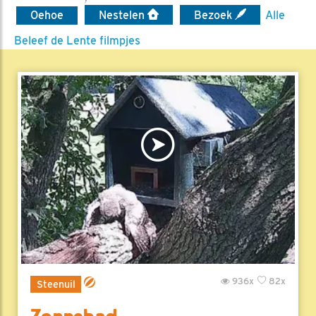
Oehoe
Nestelen
Bezoek
Alle
Beleef de Lente filmpjes
936x
82x
Steenuil