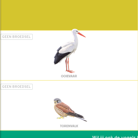
GEEN BROEDSEL
OOIEVAAR
GEEN BROEDSEL
TORENVALK
Wil jij ook de vogels he