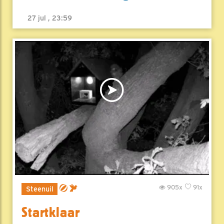
27 jul , 23:59
905x
91x
Steenuil
Startklaar