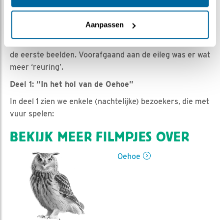
Romke Visser | Geplaatst op 5 maart 2021, 0:05 |
Vind ik leuk
|
Bewaar dit filmpje
|
917x
Aanpassen
In een drieluik breng ik jullie nog even terug naar vorige
week. Vanaf 23 februari hadden wij de beschikking over
de eerste beelden. Voorafgaand aan de eileg was er wat
meer ‘reuring’.
Deel 1: “In het hol van de Oehoe”
In deel 1 zien we enkele (nachtelijke) bezoekers, die met
vuur spelen:
BEKIJK MEER FILMPJES OVER
Oehoe