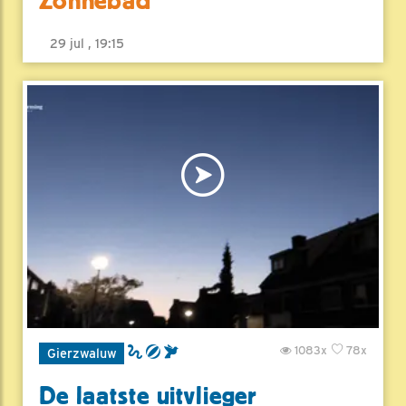
Zonnebad
29 jul , 19:15
1083x
78x
Gierzwaluw
De laatste uitvlieger