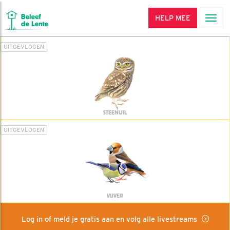
HELP MEE
Men
UITGEVLOGEN
STEENUIL
UITGEVLOGEN
VIJVER
Log in of meld je gratis aan en volg alle livestreams