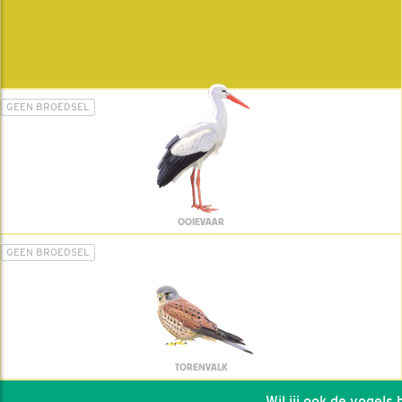
GEEN BROEDSEL
OOIEVAAR
GEEN BROEDSEL
TORENVALK
Wil jij ook de vogels he