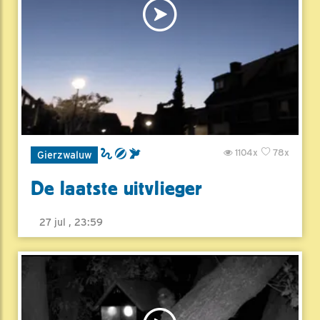
1104x
78x
Gierzwaluw
De laatste uitvlieger
27 jul , 23:59