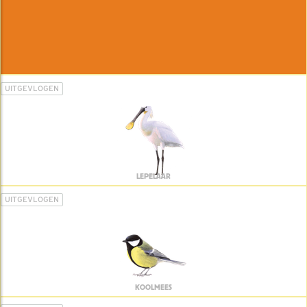
UITGEVLOGEN
LEPELAAR
UITGEVLOGEN
KOOLMEES