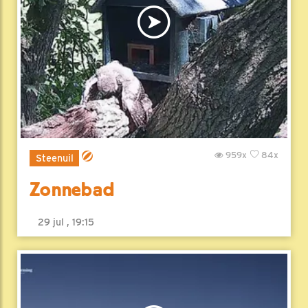
959x
84x
Steenuil
Zonnebad
29 jul , 19:15