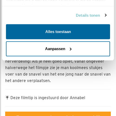
Rebeka Kulcsar | Geplaatst op 9 mei 2025, 19:43 |
verzameld op basis van uw gebruik van hun services.
Vind ik leuk
|
Bewaar dit filmpje
|
269x
Details tonen
De ouders zijn druk in het weer met het voederen van
de jonge koolmeesjes en wisselen elkaar af op het nest.
Af en toe komen ze beide tegelijkertijd in de nestkast
Alles toestaan
en zien we het hele gezin samen. Wat ook bijzonder te
zien is, is dat de ouders niet zomaar een hapje in een
snaveltje stoppen. Nee, ze verdelen het eten zo eerlijk
Aanpassen
mogelijk tussen de kuikens - en maken soms zelfs een
herverdeling! Als je heel goed oplet, vanaf ongeveer
halverwege het filmpje zie je man koolmees stukjes
voer van de snavel van het ene jong naar de snavel van
het andere verplaatsen.
Deze filmtip is ingestuurd door Annabel