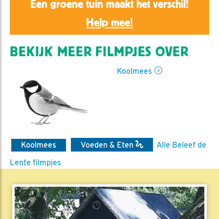
Een groene tuin maakt het verschil!
Help mee!
BEKIJK MEER FILMPJES OVER
Koolmees
Koolmees
Voeden & Eten
Alle Beleef de
Lente filmpjes