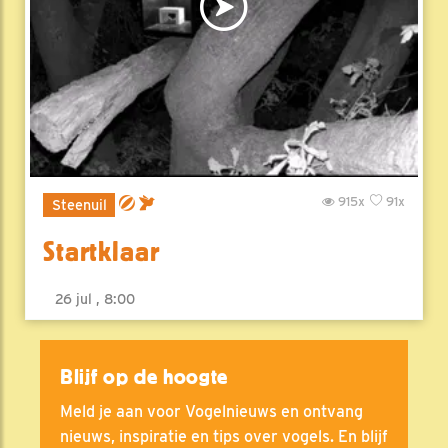
915x
91x
Steenuil
Startklaar
26 jul , 8:00
Blijf op de hoogte
Meld je aan voor Vogelnieuws en ontvang
nieuws, inspiratie en tips over vogels. En blijf