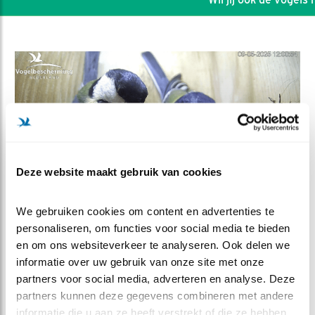
Deze website maakt gebruik van cookies
We gebruiken cookies om content en advertenties te 
personaliseren, om functies voor social media te bieden 
DEEL DIT FILMPJE
en om ons websiteverkeer te analyseren. Ook delen we 
informatie over uw gebruik van onze site met onze 
partners voor social media, adverteren en analyse. Deze 
Teamwork, en meer dan dat
partners kunnen deze gegevens combineren met andere 
informatie die u aan ze heeft verstrekt of die ze hebben 