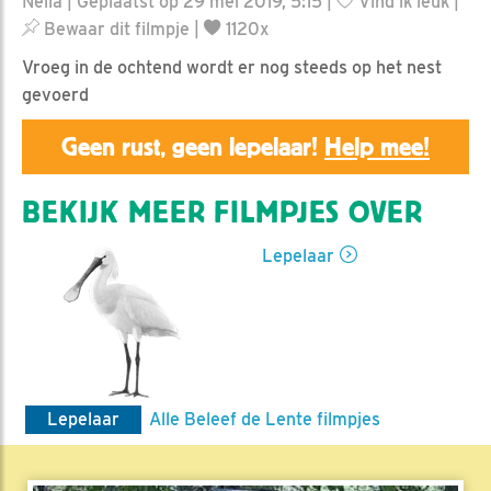
Nella | Geplaatst op 29 mei 2019, 5:15 |
Vind ik leuk
|
Bewaar dit filmpje
|
1120x
Vroeg in de ochtend wordt er nog steeds op het nest
gevoerd
Geen rust, geen lepelaar!
Help mee!
BEKIJK MEER FILMPJES OVER
Lepelaar
Lepelaar
Alle Beleef de Lente filmpjes