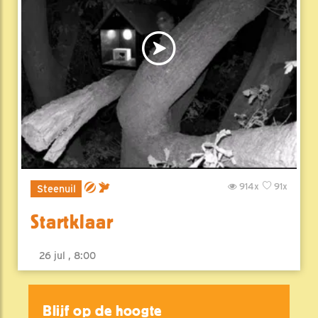
914x
91x
Steenuil
Startklaar
26 jul , 8:00
Blijf op de hoogte