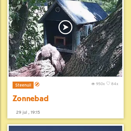
950x
84x
Steenuil
Zonnebad
29 jul , 19:15