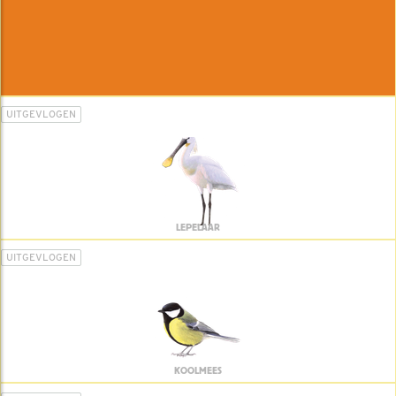
UITGEVLOGEN
LEPELAAR
UITGEVLOGEN
KOOLMEES