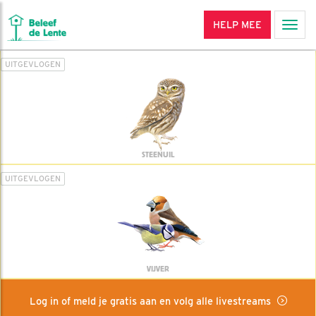
HELP MEE
Men
UITGEVLOGEN
STEENUIL
UITGEVLOGEN
VIJVER
Log in of meld je gratis aan en volg alle livestreams