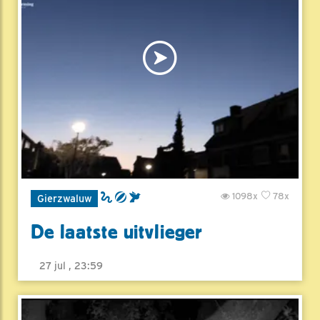
1098x
78x
Gierzwaluw
De laatste uitvlieger
27 jul , 23:59