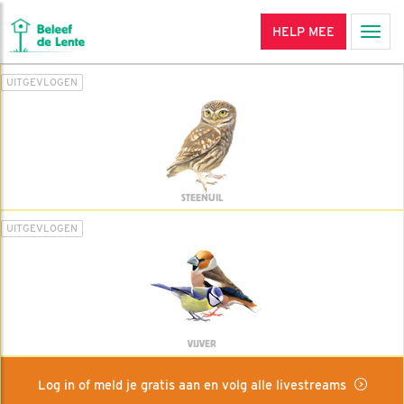
HELP MEE
Men
UITGEVLOGEN
STEENUIL
UITGEVLOGEN
VIJVER
Log in of meld je gratis aan en volg alle livestreams