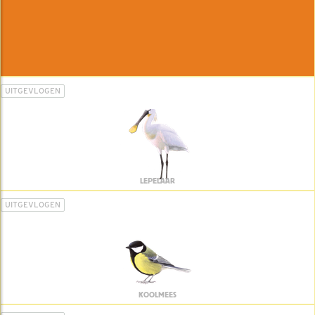
UITGEVLOGEN
LEPELAAR
UITGEVLOGEN
KOOLMEES