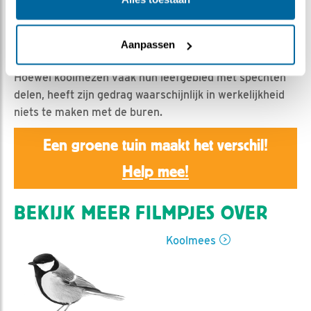
Rebeka Kulcsar | Geplaatst op 11 april 2026, 17:29 |
Vind ik leuk
|
Bewaar dit filmpje
|
173x
Ontmoet mannetje koolmees! Hij is de laatste dagen
Aanpassen
vaak druk met tikken aan de rand van de vlieggat.
Hoewel koolmezen vaak hun leefgebied met spechten
delen, heeft zijn gedrag waarschijnlijk in werkelijkheid
niets te maken met de buren.
Een groene tuin maakt het verschil!
Help mee!
BEKIJK MEER FILMPJES OVER
Koolmees