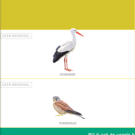
GEEN BROEDSEL
OOIEVAAR
GEEN BROEDSEL
TORENVALK
Wil jij ook de vogels hel