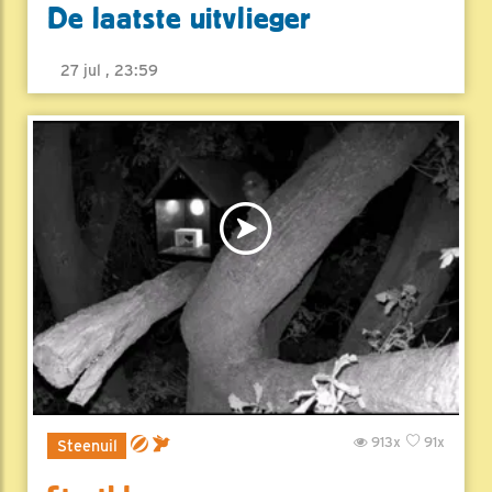
De laatste uitvlieger
27 jul , 23:59
913x
91x
Steenuil