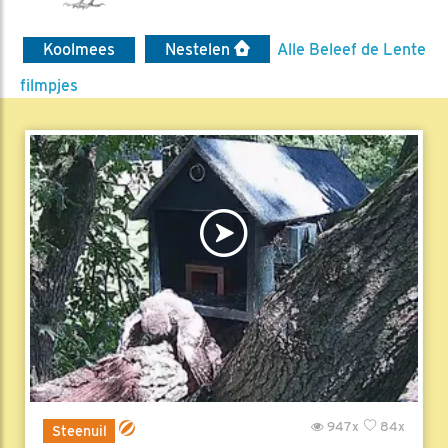
Koolmees
Nestelen
Alle Beleef de Lente
filmpjes
947x
84x
Steenuil