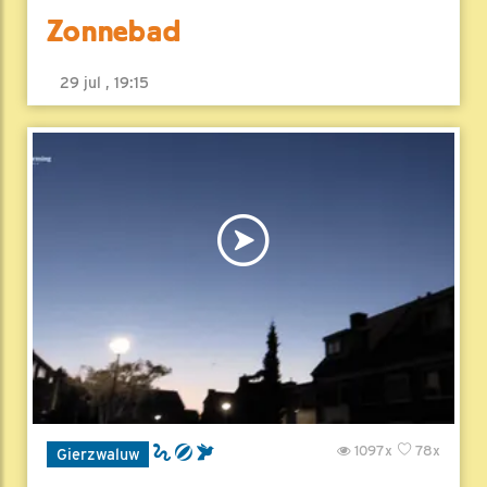
Zonnebad
29 jul , 19:15
1097x
78x
Gierzwaluw