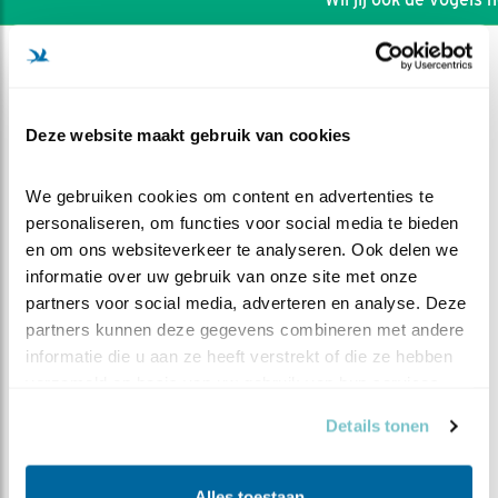
Deze website maakt gebruik van cookies
We gebruiken cookies om content en advertenties te 
personaliseren, om functies voor social media te bieden 
en om ons websiteverkeer te analyseren. Ook delen we 
informatie over uw gebruik van onze site met onze 
partners voor social media, adverteren en analyse. Deze 
partners kunnen deze gegevens combineren met andere 
informatie die u aan ze heeft verstrekt of die ze hebben 
DEEL DIT FILMPJE
verzameld op basis van uw gebruik van hun services.
Details tonen
Student van de specht
Alles toestaan