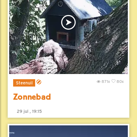
871x
80x
Steenuil
Zonnebad
29 jul , 19:15