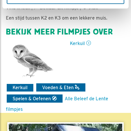
Ed Hoogkamer | Geplaatst op 17 juni 2020, 9:06 |
Vind ik leuk
|
Bewaar dit filmpje
|
913x
Een stijd tussen K2 en K3 om een lekkere muis.
BEKIJK MEER FILMPJES OVER
Kerkuil
Kerkuil
Voeden & Eten
Spelen & Oefenen
Alle Beleef de Lente
filmpjes