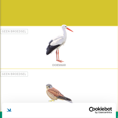
GEEN BROEDSEL
OOIEVAAR
GEEN BROEDSEL
TORENVALK
Wil jij ook de vogels h