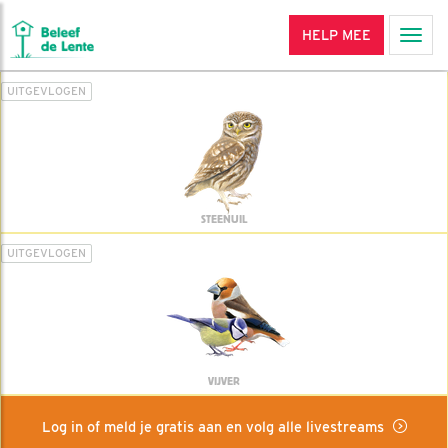
HELP MEE
Men
UITGEVLOGEN
STEENUIL
UITGEVLOGEN
VIJVER
Log in of meld je gratis aan en volg alle livestreams