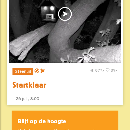
877x
89x
Steenuil
Startklaar
26 jul , 8:00
Blijf op de hoogte