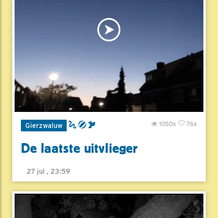
1050x
76x
Gierzwaluw
De laatste uitvlieger
27 jul , 23:59