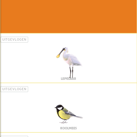
UITGEVLOGEN
LEPELAAR
UITGEVLOGEN
KOOLMEES