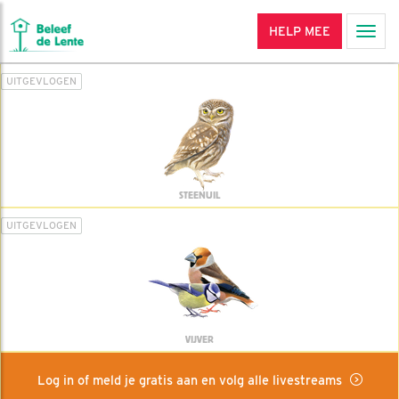
HELP MEE
Men
UITGEVLOGEN
STEENUIL
UITGEVLOGEN
VIJVER
Log in of meld je gratis aan en volg alle livestreams