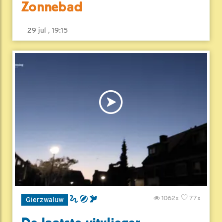
Zonnebad
29 jul , 19:15
1062x
77x
Gierzwaluw