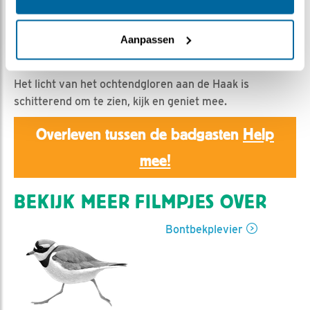
Christ | Geplaatst op 20 mei 2026, 19:50 |
Vind ik
leuk
|
Bewaar dit filmpje
|
92x
Aanpassen
In de nacht scharrelt er veel rond aan het water ook de
bontbekplevieren laten zich dan regelmatig zien
Het licht van het ochtendgloren aan de Haak is
schitterend om te zien, kijk en geniet mee.
Overleven tussen de badgasten
Help
mee!
BEKIJK MEER FILMPJES OVER
Bontbekplevier