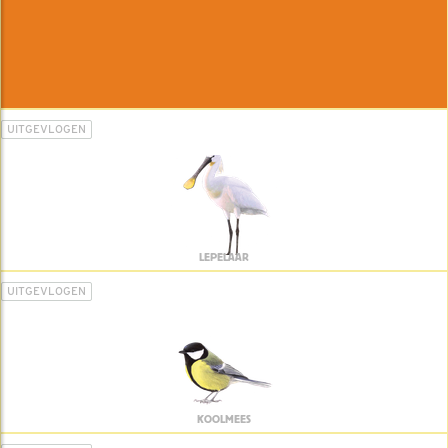
UITGEVLOGEN
LEPELAAR
UITGEVLOGEN
KOOLMEES