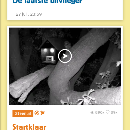
De laatste uitvlieger
27 jul , 23:59
890x
89x
Steenuil
Startklaar