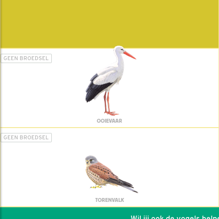
GEEN BROEDSEL
OOIEVAAR
GEEN BROEDSEL
TORENVALK
Wil jij ook de vogels helpen