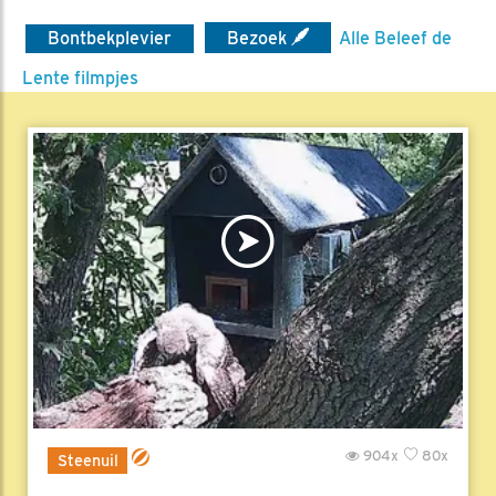
Bontbekplevier
Bezoek
Alle Beleef de
Lente filmpjes
904x
80x
Steenuil