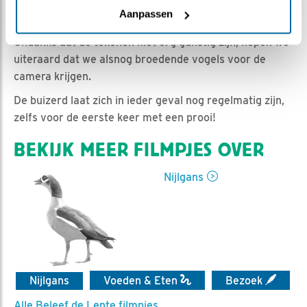
Natuurman Jonathan | Geplaatst op 23 maart 2020,
Aanpassen
13:50 |
Vind ik leuk
|
Bewaar dit filmpje
|
988x
Ondanks dat de tekenen niet erg gunstig zijn, hopen we
uiteraard dat we alsnog broedende vogels voor de
camera krijgen.
De buizerd laat zich in ieder geval nog regelmatig zijn,
zelfs voor de eerste keer met een prooi!
BEKIJK MEER FILMPJES OVER
Nijlgans
Nijlgans
Voeden & Eten
Bezoek
Alle Beleef de Lente filmpjes