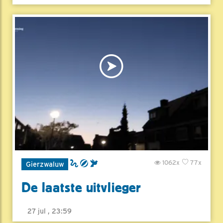
1062x
77x
Gierzwaluw
De laatste uitvlieger
27 jul , 23:59