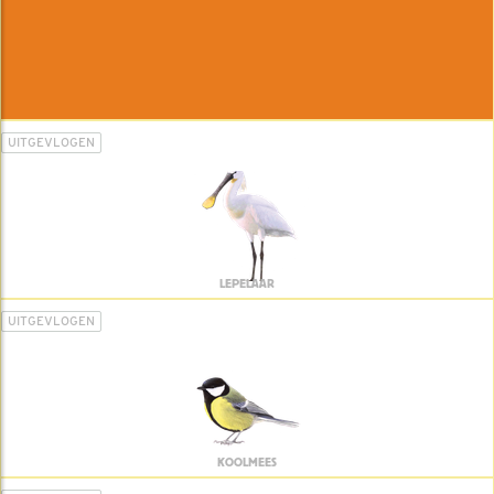
UITGEVLOGEN
LEPELAAR
UITGEVLOGEN
KOOLMEES