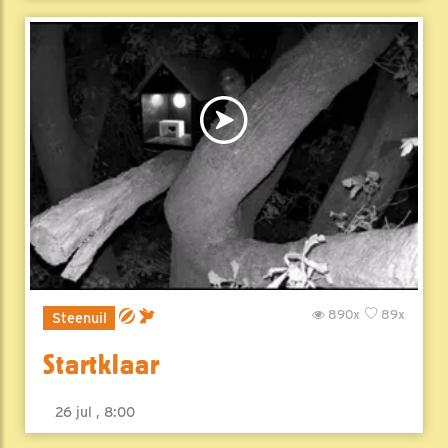
890x
89x
Steenuil
Startklaar
26 jul , 8:00