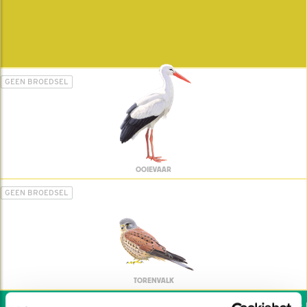
GEEN BROEDSEL
OOIEVAAR
GEEN BROEDSEL
TORENVALK
Wil jij ook de vogels h