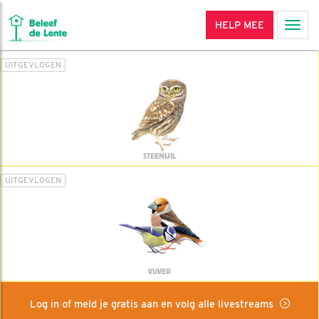
HELP MEE
Men
UITGEVLOGEN
STEENUIL
UITGEVLOGEN
VIJVER
Log in of meld je gratis aan en volg alle livestreams