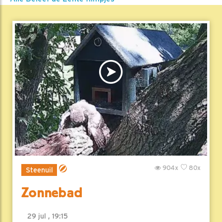
904x
80x
Steenuil
Zonnebad
29 jul , 19:15