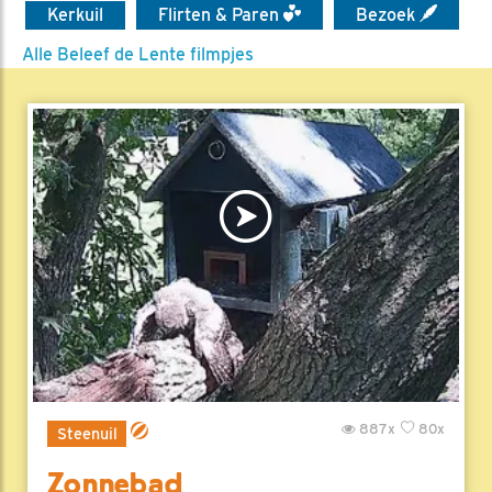
Kerkuil
Flirten & Paren
Bezoek
Alle Beleef de Lente filmpjes
887x
80x
Steenuil
Zonnebad