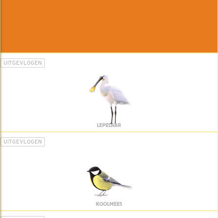
UITGEVLOGEN
LEPELAAR
UITGEVLOGEN
KOOLMEES