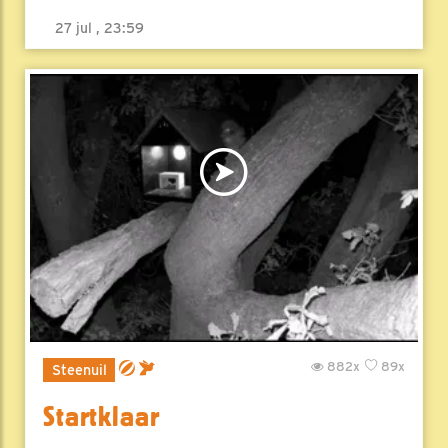
27 jul , 23:59
882x
89x
Steenuil
Startklaar