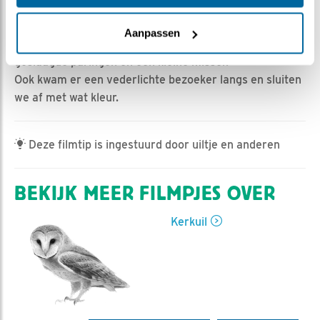
Ed Hoogkamer | Geplaatst op 16 maart 2022, 17:28 |
Vind ik leuk
|
Bewaar dit filmpje
|
523x
Aanpassen
Man uil lijkt het eindelijk door te hebben, vannacht twee
geslaagde paringen en een kleine misser.
Ook kwam er een vederlichte bezoeker langs en sluiten
we af met wat kleur.
Deze filmtip is ingestuurd door uiltje en anderen
BEKIJK MEER FILMPJES OVER
Kerkuil