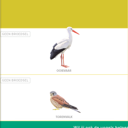
GEEN BROEDSEL
OOIEVAAR
GEEN BROEDSEL
TORENVALK
Wil jij ook de vogels helpen: 