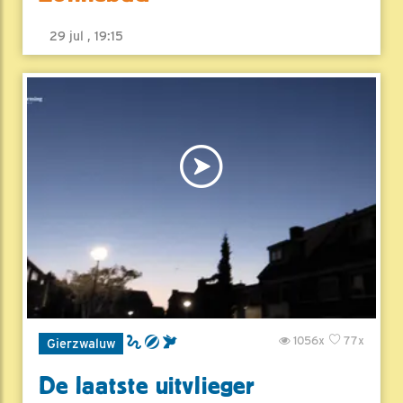
29 jul , 19:15
1056x
77x
Gierzwaluw
De laatste uitvlieger