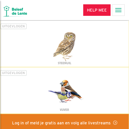
HELP MEE
Men
UITGEVLOGEN
STEENUIL
UITGEVLOGEN
VIJVER
Log in of meld je gratis aan en volg alle livestreams