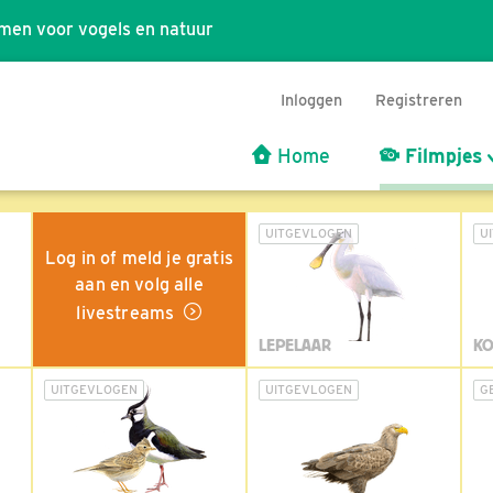
men voor vogels en natuur
Inloggen
Registreren
Home
Filmpjes
UITGEVLOGEN
U
Log in of meld je gratis
aan en volg alle
livestreams
LEPELAAR
KO
UITGEVLOGEN
UITGEVLOGEN
G