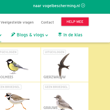
naar vogelbescherming.nl
HELP MEE
Veelgestelde vragen
Contact
Blogs & vlogs
In de klas
ITGEVLOGEN
UITGEVLOGEN
OLMEES
GIERZWALUW
EEN BROEDSEL
GEEN BROEDSEL
GRAUWE