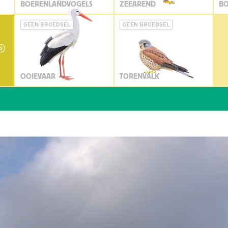
BOERENLANDVOGELS
ZEEAREND
BO
GEEN BROEDSEL
GEEN BROEDSEL
OOIEVAAR
TORENVALK