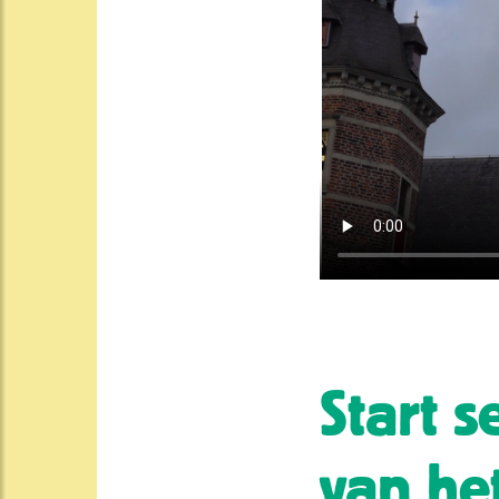
Start 
van he