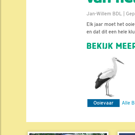
Jan-Willem BDL | Gepla
Elk jaar moet het ooi
en dat dit een hele klus
BEKIJK MEER
Ooievaar
Alle B