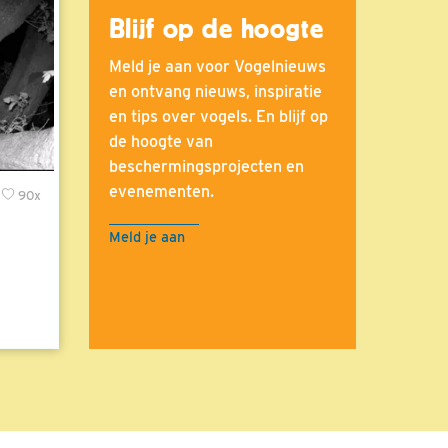
Blijf op de hoogte
Meld je aan voor Vogelnieuws
en ontvang nieuws, inspiratie
en tips over vogels. En blijf op
de hoogte van
beschermingsprojecten en
evenementen.
90x
Meld je aan