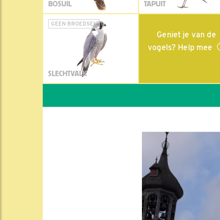
BOSUIL
TAPUIT
GEEN BROEDSEL
Geniet je van de
vogels? Help mee
SLECHTVALK