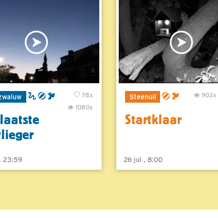
78x
903x
zwaluw
Steenuil
1080x
laatste
Startklaar
vlieger
 , 23:59
26 jul , 8:00