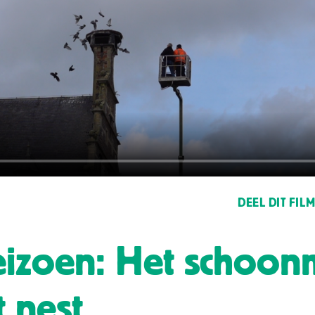
DEEL DIT FIL
seizoen: Het schoo
t nest