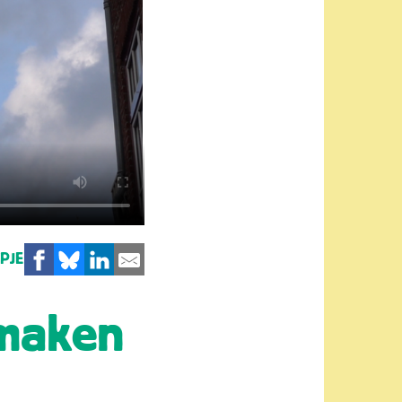
MPJE
nmaken