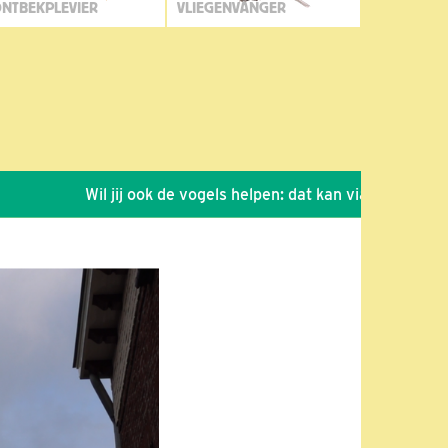
NTBEKPLEVIER
VLIEGENVANGER
Wil jij ook de vogels helpen: dat kan via de link!
*
S