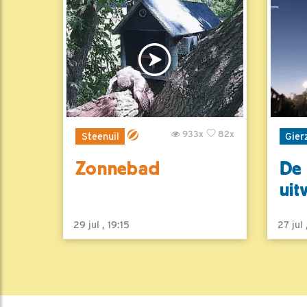
933x
82x
Steenuil
Gier
Zonnebad
De 
uit
29 jul , 19:15
27 jul