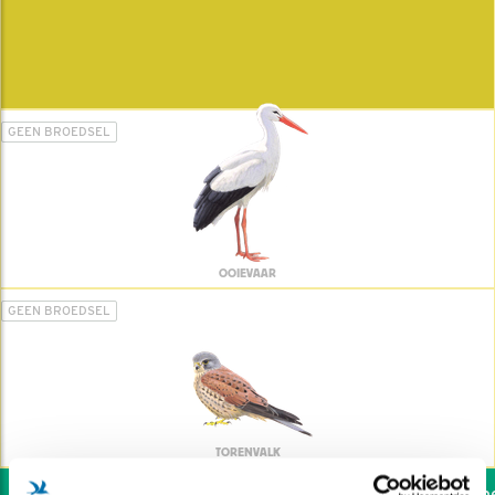
GEEN BROEDSEL
OOIEVAAR
GEEN BROEDSEL
TORENVALK
Wil jij ook de vogels hel