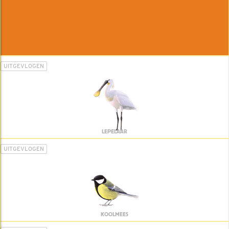
UITGEVLOGEN
LEPELAAR
UITGEVLOGEN
KOOLMEES