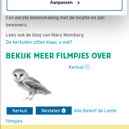
Ed Hoogkamer | Geplaatst op 27 februari 2022, 7:00 |
Aanpassen
Vind ik leuk
|
Bewaar dit filmpje
|
907x
Een eerste kennismaking met de locatie en zijn
bewoners.
Lees ook de blog van Mary Mombarg
De kerkuilen zitten klaar, u ook?
BEKIJK MEER FILMPJES OVER
Kerkuil
Kerkuil
Nestelen
Alle Beleef de Lente
filmpjes