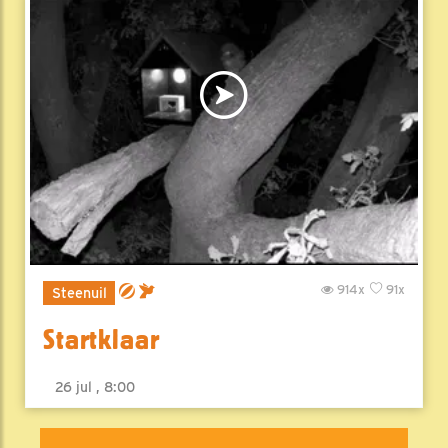
914x
91x
Steenuil
Startklaar
26 jul , 8:00