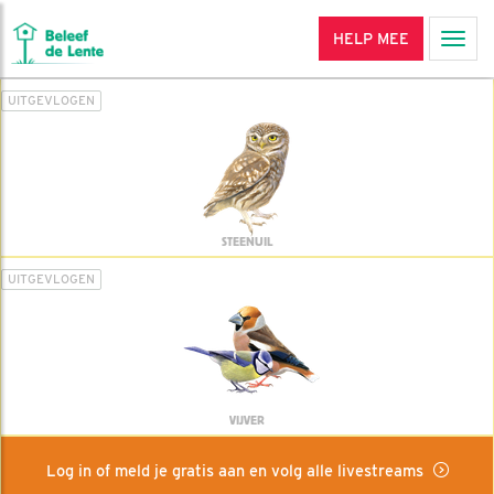
HELP MEE
Men
UITGEVLOGEN
STEENUIL
UITGEVLOGEN
VIJVER
Log in of meld je gratis aan en volg alle livestreams