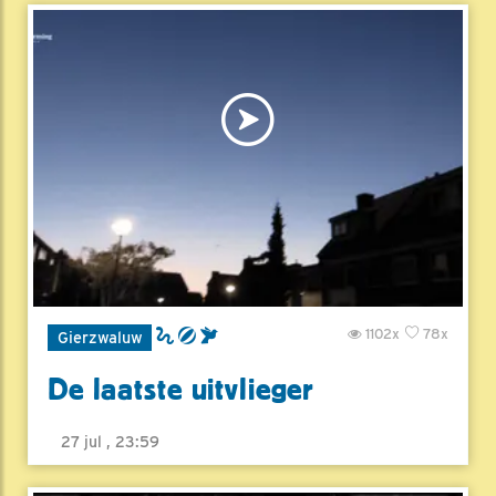
1102x
78x
Gierzwaluw
De laatste uitvlieger
27 jul , 23:59