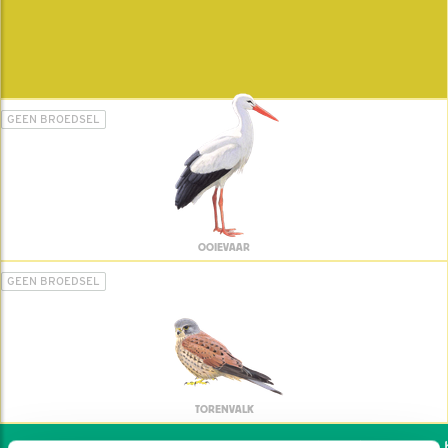
GEEN BROEDSEL
OOIEVAAR
GEEN BROEDSEL
TORENVALK
Wil jij ook de vogels he