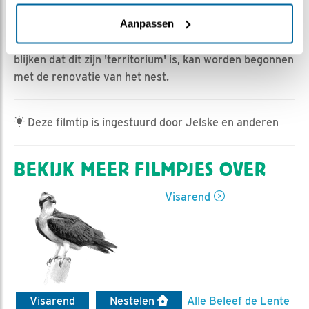
Romke Visser | Geplaatst op 29 maart 2023, 16:45 |
Vind ik leuk
|
Bewaar dit filmpje
|
357x
Aanpassen
Nu man visarend terug is op het nest, en heeft laten
blijken dat dit zijn 'territorium' is, kan worden begonnen
met de renovatie van het nest.
Deze filmtip is ingestuurd door Jelske en anderen
BEKIJK MEER FILMPJES OVER
Visarend
Visarend
Nestelen
Alle Beleef de Lente