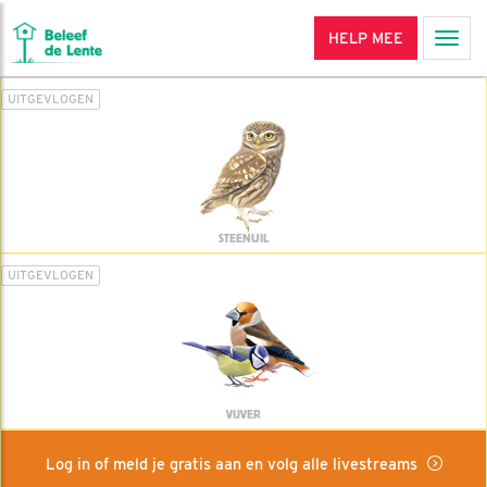
HELP MEE
Men
UITGEVLOGEN
STEENUIL
UITGEVLOGEN
VIJVER
Log in of meld je gratis aan en volg alle livestreams