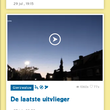
29 jul , 19:15
1060x
77x
Gierzwaluw
De laatste uitvlieger