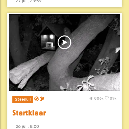
27 jul , 23:59
886x
89x
Steenuil
Startklaar
26 jul , 8:00