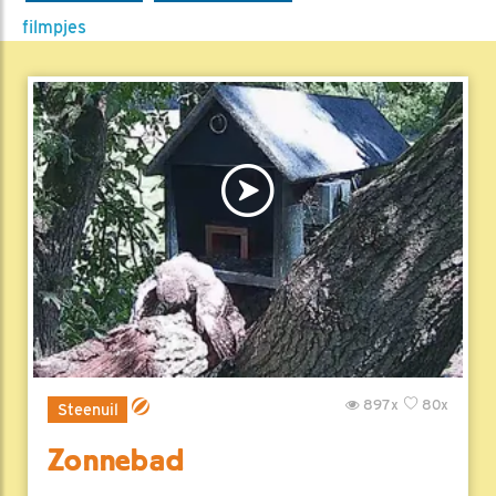
filmpjes
897x
80x
Steenuil
Zonnebad