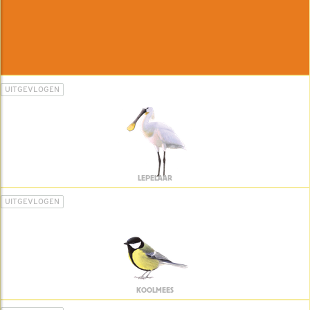
UITGEVLOGEN
LEPELAAR
UITGEVLOGEN
KOOLMEES