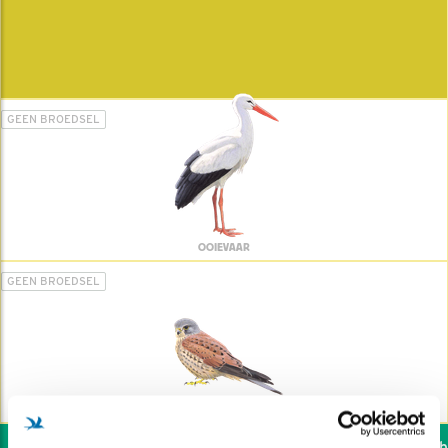
GEEN BROEDSEL
OOIEVAAR
GEEN BROEDSEL
TORENVALK
Wil jij ook de vogels he