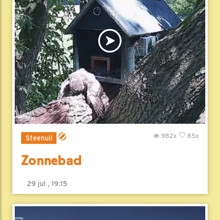
982x
85x
Steenuil
Zonnebad
29 jul , 19:15