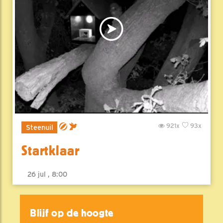
921x
93x
Steenuil
Startklaar
26 jul , 8:00
Blijf op de hoogte