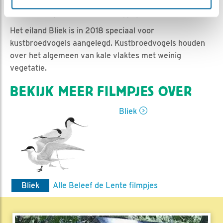
Ed Hoogkamer | Geplaatst op 31 mei 2022, 10:00 |
Vind ik leuk
|
Bewaar dit filmpje
|
468x
Het eiland Bliek is in 2018 speciaal voor
kustbroedvogels aangelegd. Kustbroedvogels houden
over het algemeen van kale vlaktes met weinig
vegetatie.
BEKIJK MEER FILMPJES OVER
Bliek
Bliek
Alle Beleef de Lente filmpjes