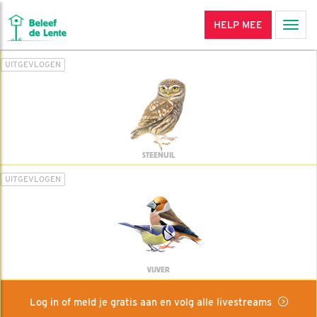
HELP MEE
Men
UITGEVLOGEN
STEENUIL
UITGEVLOGEN
VIJVER
Log in of meld je gratis aan en volg alle livestreams