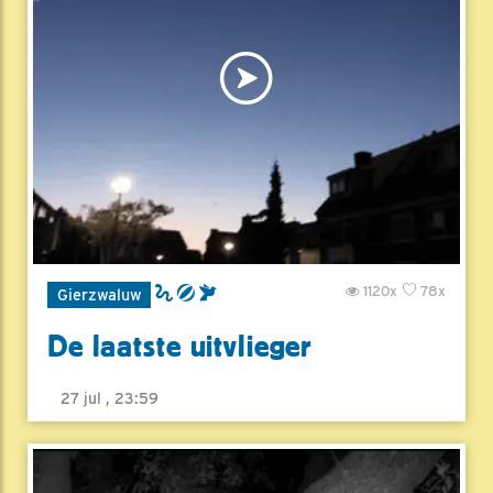
1120x
78x
Gierzwaluw
De laatste uitvlieger
27 jul , 23:59