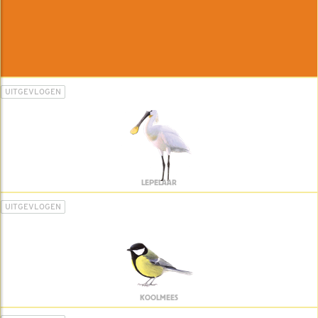
UITGEVLOGEN
LEPELAAR
UITGEVLOGEN
KOOLMEES