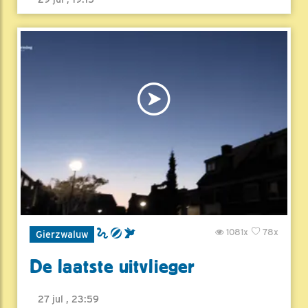
1081x
78x
Gierzwaluw
De laatste uitvlieger
27 jul , 23:59