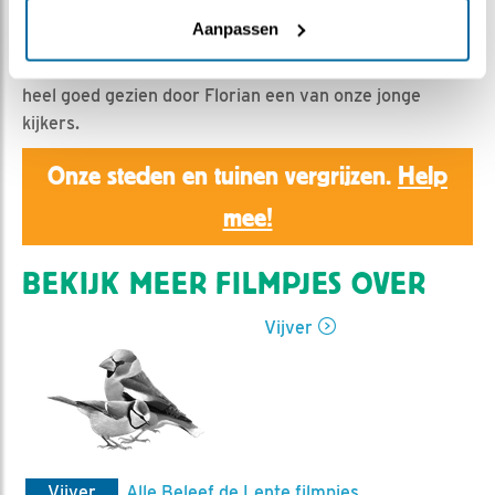
Ed Hoogkamer | Geplaatst op 13 april 2020, 11:07 |
Vind ik leuk
|
Bewaar dit filmpje
|
952x
Aanpassen
Weer een nieuwe gast bij de vijver, een staartmees,
heel goed gezien door Florian een van onze jonge
kijkers.
Onze steden en tuinen vergrijzen.
Help
mee!
BEKIJK MEER FILMPJES OVER
Vijver
Vijver
Alle Beleef de Lente filmpjes