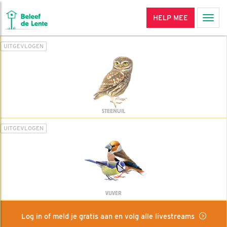
HELP MEE
Men
UITGEVLOGEN
STEENUIL
UITGEVLOGEN
VIJVER
Log in of meld je gratis aan en volg alle livestreams