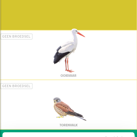
GEEN BROEDSEL
OOIEVAAR
GEEN BROEDSEL
TORENVALK
Wil jij ook de vogels h