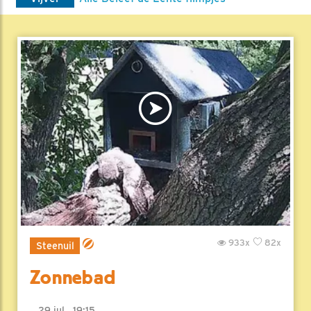
933x
82x
Steenuil
Zonnebad
29 jul , 19:15