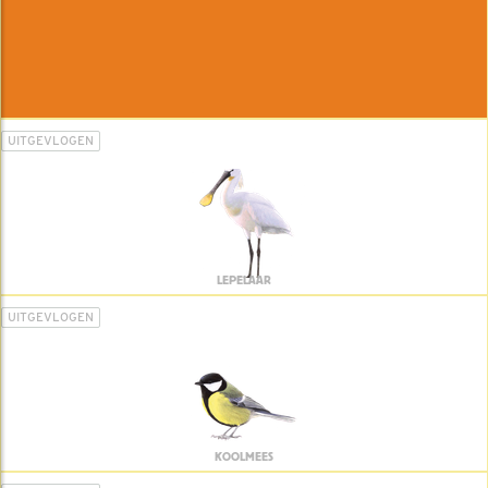
UITGEVLOGEN
LEPELAAR
UITGEVLOGEN
KOOLMEES