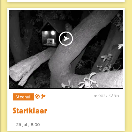
903x
91x
Steenuil
Startklaar
26 jul , 8:00