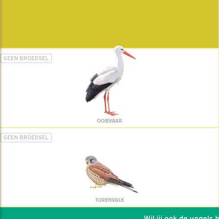
GEEN BROEDSEL
OOIEVAAR
GEEN BROEDSEL
TORENVALK
Wil jij ook de vogels he