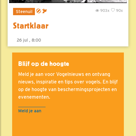
903x
90x
Steenuil
Startklaar
26 jul , 8:00
Blijf op de hoogte
Meld je aan voor Vogelnieuws en ontvang
nieuws, inspiratie en tips over vogels. En blijf
op de hoogte van beschermingsprojecten en
evenementen.
Meld je aan