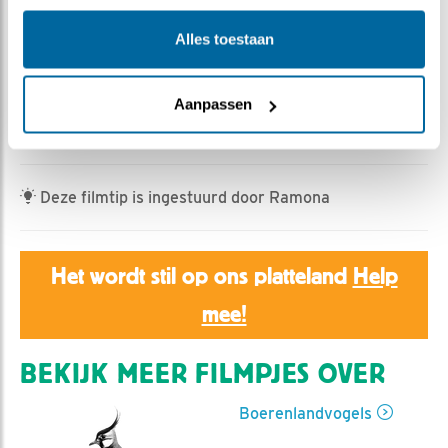
Romke Visser | Geplaatst op 23 juni 2026, 19:15 |
Vind ik leuk
|
Bewaar dit filmpje
|
129x
Alles toestaan
Gisteravond streken tientallen spreeuwen neer.
Maar eerst familie eend en kemphanen.
Aanpassen
De haas sluit af.
Deze filmtip is ingestuurd door Ramona
Het wordt stil op ons platteland
Help
mee!
BEKIJK MEER FILMPJES OVER
Boerenlandvogels