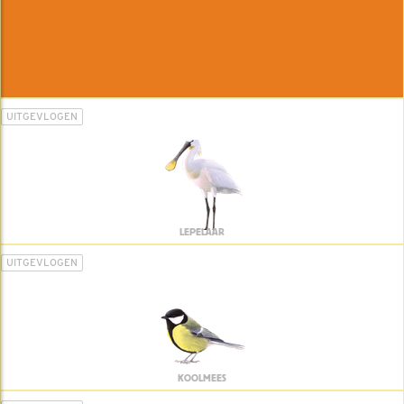
UITGEVLOGEN
LEPELAAR
UITGEVLOGEN
KOOLMEES