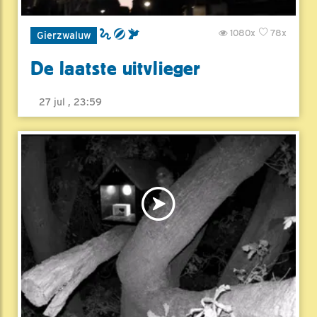
1080x
78x
Gierzwaluw
De laatste uitvlieger
27 jul , 23:59