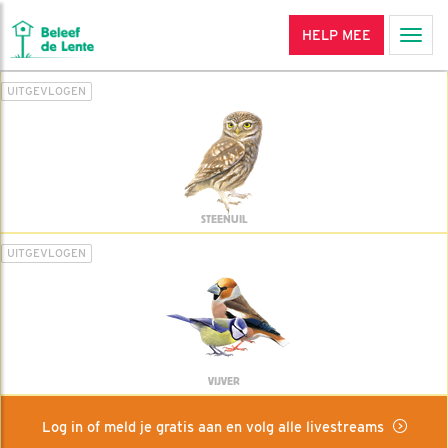
HELP MEE
Men
UITGEVLOGEN
STEENUIL
UITGEVLOGEN
VIJVER
Log in of meld je gratis aan en volg alle livestreams