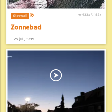
933x
82x
Steenuil
Zonnebad
29 jul , 19:15