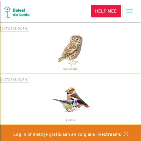
HELP MEE
Men
UITGEVLOGEN
STEENUIL
UITGEVLOGEN
VIJVER
Log in of meld je gratis aan en volg alle livestreams