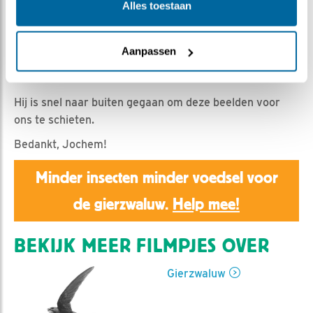
HannahK | Geplaatst op 1 juni 2026, 21:35 |
Vind ik
Alles toestaan
leuk
|
Bewaar dit filmpje
|
176x
Vavavond rond kwart voor negen zag kasteigenaar en
Aanpassen
blogger Jochem Kühnen volop activiteit rond zijn huis
en de nestkasten.
Hij is snel naar buiten gegaan om deze beelden voor
ons te schieten.
Bedankt, Jochem!
Minder insecten minder voedsel voor
de gierzwaluw.
Help mee!
BEKIJK MEER FILMPJES OVER
Gierzwaluw