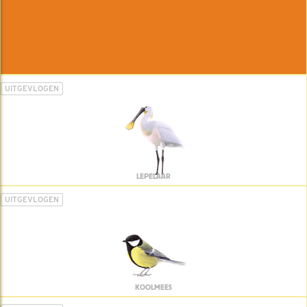
UITGEVLOGEN
LEPELAAR
UITGEVLOGEN
KOOLMEES