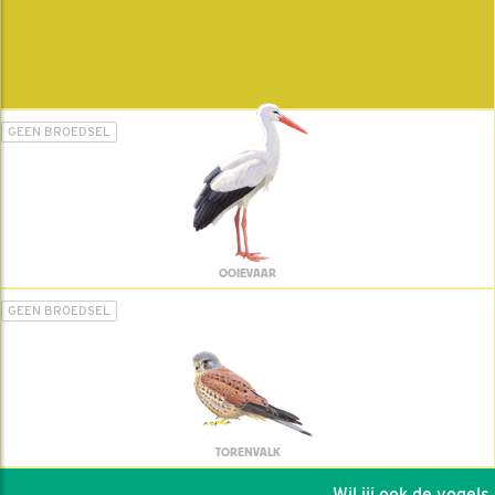
GEEN BROEDSEL
OOIEVAAR
GEEN BROEDSEL
TORENVALK
Wil jij ook de vogels h