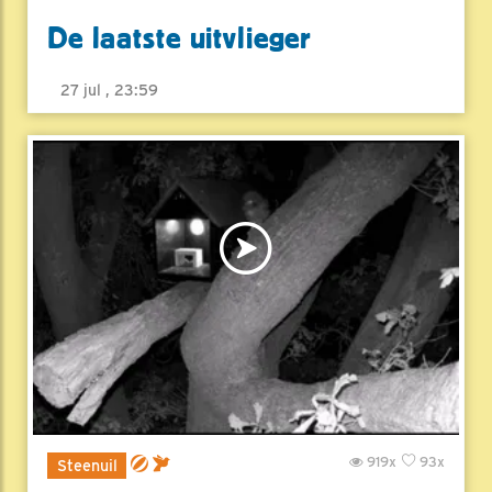
De laatste uitvlieger
27 jul , 23:59
919x
93x
Steenuil