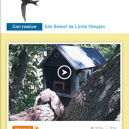
Gierzwaluw
Alle Beleef de Lente filmpjes
976x
85x
Steenuil