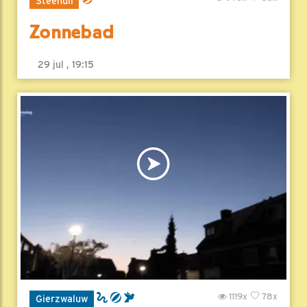
Zonnebad
29 jul , 19:15
1119x
78x
Gierzwaluw