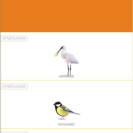
UITGEVLOGEN
LEPELAAR
UITGEVLOGEN
KOOLMEES