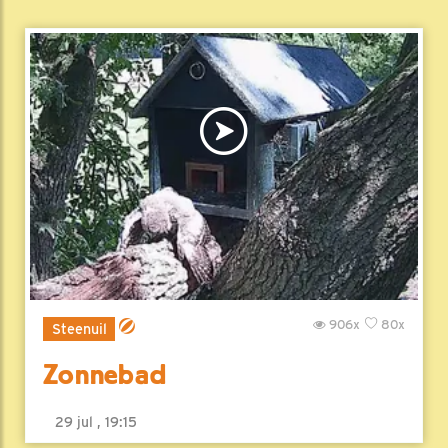
906x
80x
Steenuil
Zonnebad
29 jul , 19:15