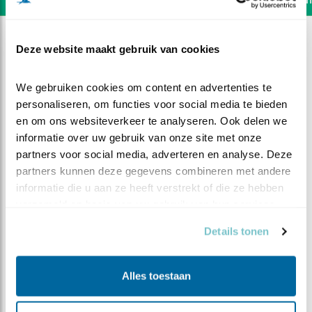
Deze website maakt gebruik van cookies
We gebruiken cookies om content en advertenties te 
personaliseren, om functies voor social media te bieden 
en om ons websiteverkeer te analyseren. Ook delen we 
informatie over uw gebruik van onze site met onze 
partners voor social media, adverteren en analyse. Deze 
partners kunnen deze gegevens combineren met andere 
informatie die u aan ze heeft verstrekt of die ze hebben 
verzameld op basis van uw gebruik van hun services.
Details tonen
DEEL DIT FILMPJE
Alles toestaan
Spitsuur bij de vijver