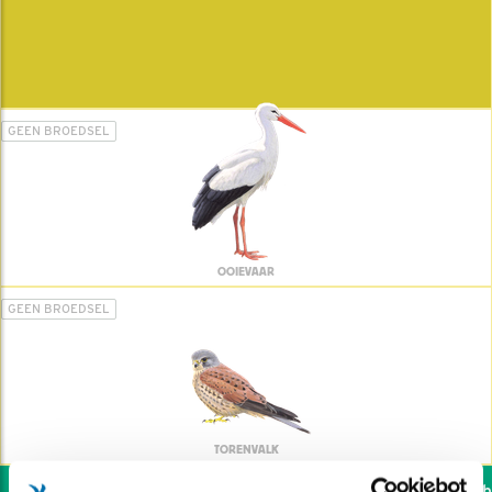
GEEN BROEDSEL
OOIEVAAR
GEEN BROEDSEL
TORENVALK
Wil jij ook de vogels hel