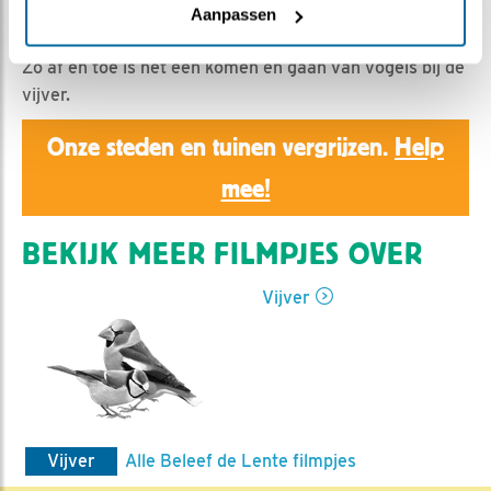
Erik Tol | Geplaatst op 7 april 2025, 7:03 |
Vind ik
Aanpassen
leuk
|
Bewaar dit filmpje
|
291x
Zo af en toe is het een komen en gaan van vogels bij de
vijver.
Onze steden en tuinen vergrijzen.
Help
mee!
BEKIJK MEER FILMPJES OVER
Vijver
Vijver
Alle Beleef de Lente filmpjes