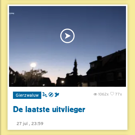
1062x
77x
Gierzwaluw
De laatste uitvlieger
27 jul , 23:59