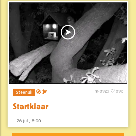
892x
89x
Steenuil
Startklaar
26 jul , 8:00