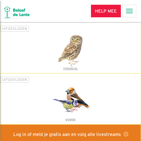
HELP MEE
Men
UITGEVLOGEN
STEENUIL
UITGEVLOGEN
VIJVER
Log in of meld je gratis aan en volg alle livestreams