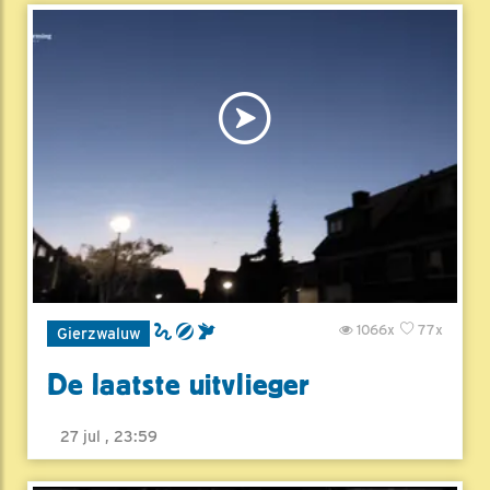
1066x
77x
Gierzwaluw
De laatste uitvlieger
27 jul , 23:59