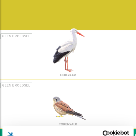
GEEN BROEDSEL
OOIEVAAR
GEEN BROEDSEL
TORENVALK
Wil jij ook de vogels he