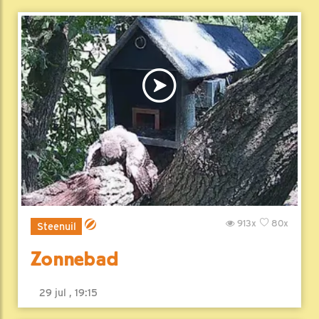
913x
80x
Steenuil
Zonnebad
29 jul , 19:15