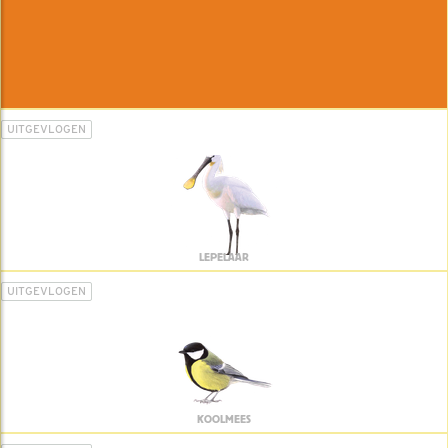
UITGEVLOGEN
LEPELAAR
UITGEVLOGEN
KOOLMEES