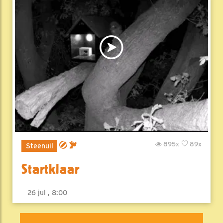
895x
89x
Steenuil
Startklaar
26 jul , 8:00