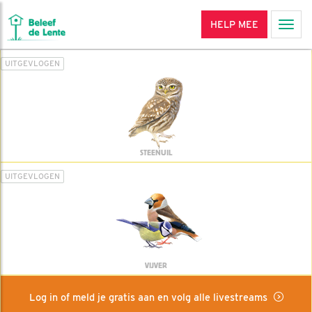
HELP MEE
Men
UITGEVLOGEN
STEENUIL
UITGEVLOGEN
VIJVER
Log in of meld je gratis aan en volg alle livestreams