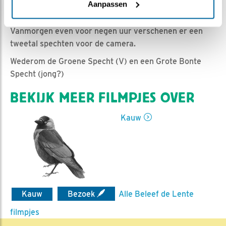
Romke Visser | Geplaatst op 20 mei 2020, 10:00 |
Aanpassen
Vind ik leuk
|
Bewaar dit filmpje
|
913x
Vanmorgen even voor negen uur verschenen er een
tweetal spechten voor de camera.
Wederom de Groene Specht (V) en een Grote Bonte
Specht (jong?)
BEKIJK MEER FILMPJES OVER
Kauw
Kauw
Bezoek
Alle Beleef de Lente
filmpjes