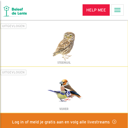
HELP MEE
Men
UITGEVLOGEN
STEENUIL
UITGEVLOGEN
VIJVER
Log in of meld je gratis aan en volg alle livestreams