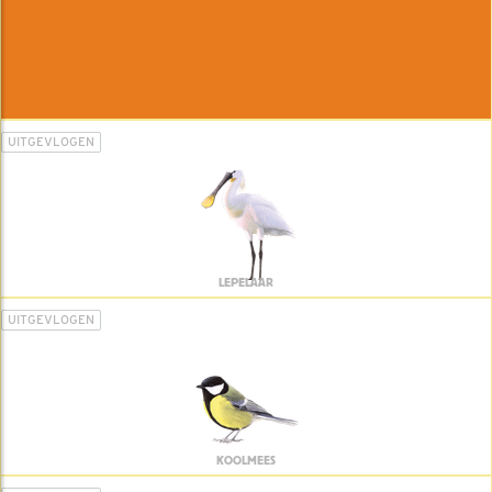
UITGEVLOGEN
LEPELAAR
UITGEVLOGEN
KOOLMEES