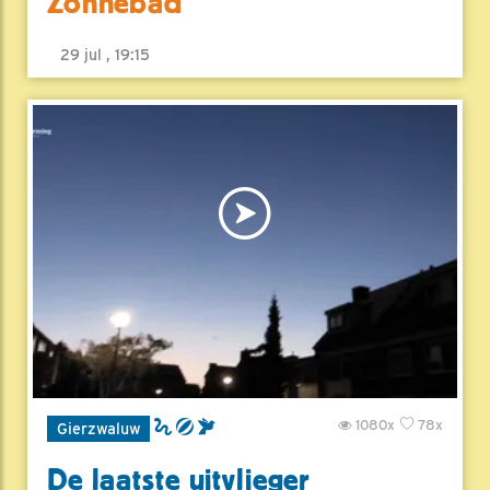
Zonnebad
29 jul , 19:15
1080x
78x
Gierzwaluw
De laatste uitvlieger