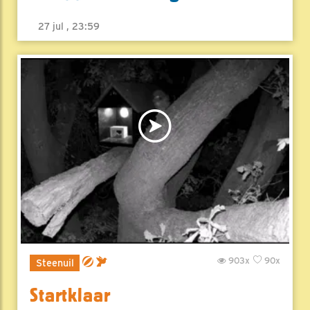
27 jul , 23:59
903x
90x
Steenuil
Startklaar