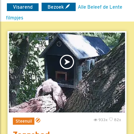
Visarend
Bezoek
Alle Beleef de Lente
filmpjes
933x
82x
Steenuil