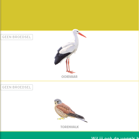
GEEN BROEDSEL
OOIEVAAR
GEEN BROEDSEL
TORENVALK
Wil jij ook de vogels he