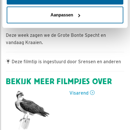
Romke Visser | Geplaatst op 30 maart 2025, 13:00 |
Vind ik leuk
|
Bewaar dit filmpje
|
260x
Aanpassen
Zolang er nog geen Visarenden zijn, is er nog alle
ruimte voor allerlei gevogelte.
Deze week zagen we de Grote Bonte Specht en
vandaag Kraaien.
Deze filmtip is ingestuurd door Srensen en anderen
BEKIJK MEER FILMPJES OVER
Visarend