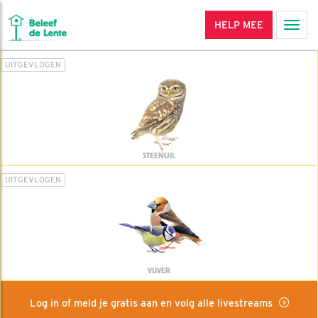
HELP MEE
Men
UITGEVLOGEN
STEENUIL
UITGEVLOGEN
VIJVER
Log in of meld je gratis aan en volg alle livestreams