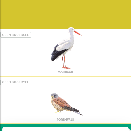
GEEN BROEDSEL
OOIEVAAR
GEEN BROEDSEL
TORENVALK
Wil jij ook de vogels he