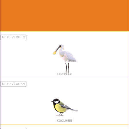
UITGEVLOGEN
LEPELAAR
UITGEVLOGEN
KOOLMEES