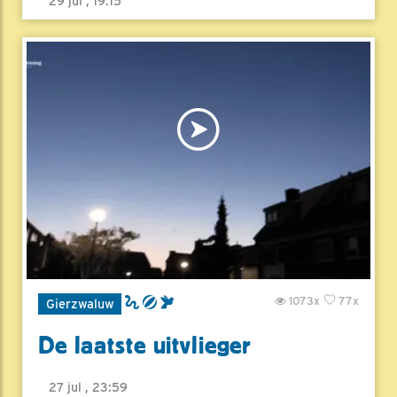
29 jul , 19:15
1073x
77x
Gierzwaluw
De laatste uitvlieger
27 jul , 23:59