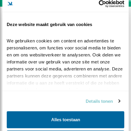
Deze website maakt gebruik van cookies
We gebruiken cookies om content en advertenties te 
personaliseren, om functies voor social media te bieden 
en om ons websiteverkeer te analyseren. Ook delen we 
informatie over uw gebruik van onze site met onze 
partners voor social media, adverteren en analyse. Deze 
partners kunnen deze gegevens combineren met andere 
informatie die u aan ze heeft verstrekt of die ze hebben 
verzameld op basis van uw gebruik van hun services.
DEEL DIT FILMPJE
Details tonen
Spannend begin
Alles toestaan