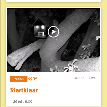
896x
89x
Steenuil
Startklaar
26 jul , 8:00