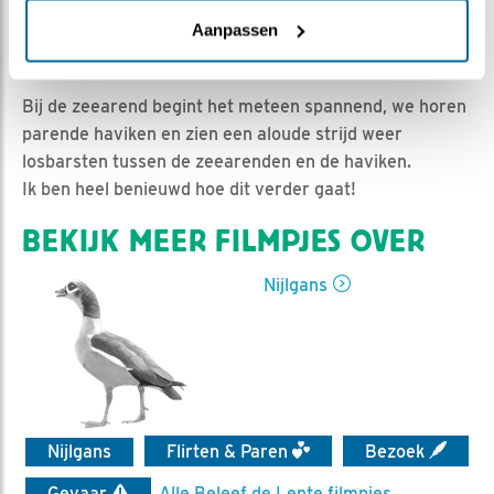
Natuurman Jonathan | Geplaatst op 5 maart 2020,
14:27 |
Vind ik leuk
|
Bewaar dit filmpje
|
1066x
Aanpassen
Het nieuwe seizoen is weer van start gegaan!
Bij de zeearend begint het meteen spannend, we horen
parende haviken en zien een aloude strijd weer
losbarsten tussen de zeearenden en de haviken.
Ik ben heel benieuwd hoe dit verder gaat!
BEKIJK MEER FILMPJES OVER
Nijlgans
Nijlgans
Flirten & Paren
Bezoek
Gevaar
Alle Beleef de Lente filmpjes