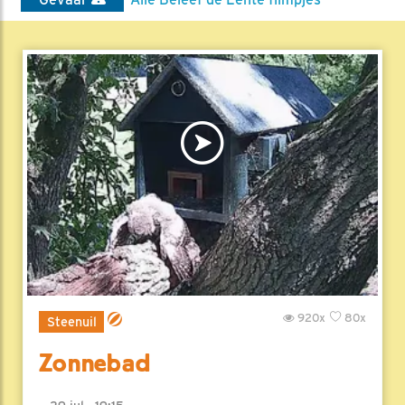
920x
80x
Steenuil
Zonnebad