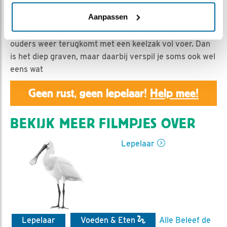
Nella | Geplaatst op 14 april 2019, 15:16 |
Vind ik leuk
|
Bewaar dit filmpje
|
1123x
Aanpassen
De jongen hebben altijd flinke trek als een van de
ouders weer terugkomt met een keelzak vol voer. Dan
is het diep graven, maar daarbij verspil je soms ook wel
eens wat
Geen rust, geen lepelaar!
Help mee!
BEKIJK MEER FILMPJES OVER
Lepelaar
Lepelaar
Voeden & Eten
Alle Beleef de