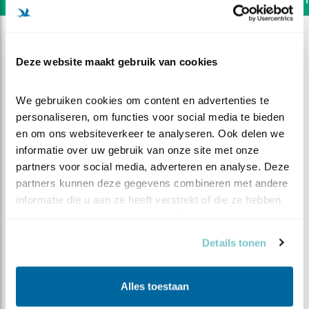
Deze website maakt gebruik van cookies
We gebruiken cookies om content en advertenties te 
personaliseren, om functies voor social media te bieden 
en om ons websiteverkeer te analyseren. Ook delen we 
informatie over uw gebruik van onze site met onze 
partners voor social media, adverteren en analyse. Deze 
partners kunnen deze gegevens combineren met andere 
informatie die u aan ze heeft verstrekt of die ze hebben 
verzameld op basis van uw gebruik van hun services.
DEEL DIT FILMPJE
Details tonen
Soms is het diep graven
Alles toestaan