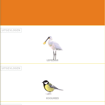
UITGEVLOGEN
LEPELAAR
UITGEVLOGEN
KOOLMEES