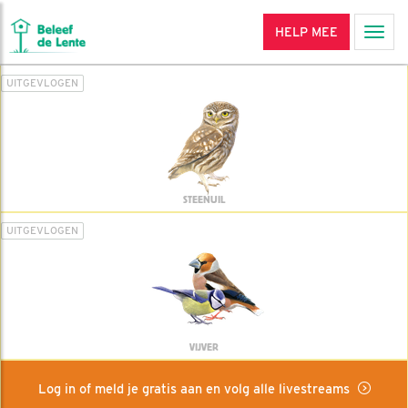
HELP MEE
Men
UITGEVLOGEN
STEENUIL
UITGEVLOGEN
VIJVER
Log in of meld je gratis aan en volg alle livestreams