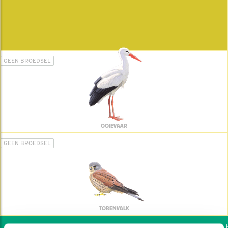
GEEN BROEDSEL
OOIEVAAR
GEEN BROEDSEL
TORENVALK
Wil jij ook de vogels he