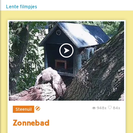
Lente filmpjes
948x
84x
Steenuil
Zonnebad