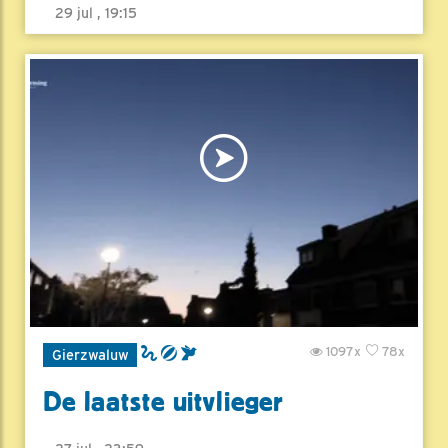
29 jul , 19:15
1097x
78x
Gierzwaluw
De laatste uitvlieger