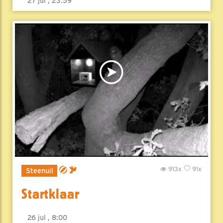
27 jul , 23:59
913x
91x
Steenuil
Startklaar
26 jul , 8:00