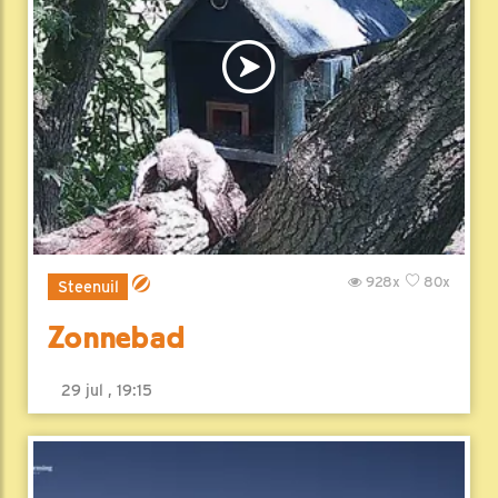
928x
80x
Steenuil
Zonnebad
29 jul , 19:15