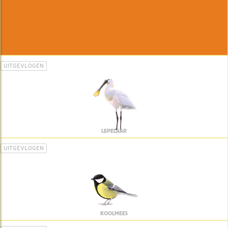
UITGEVLOGEN
LEPELAAR
UITGEVLOGEN
KOOLMEES