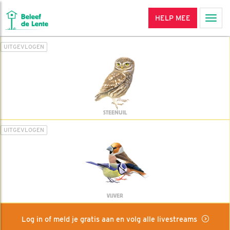
HELP MEE
Men
UITGEVLOGEN
STEENUIL
UITGEVLOGEN
VIJVER
Log in of meld je gratis aan en volg alle livestreams