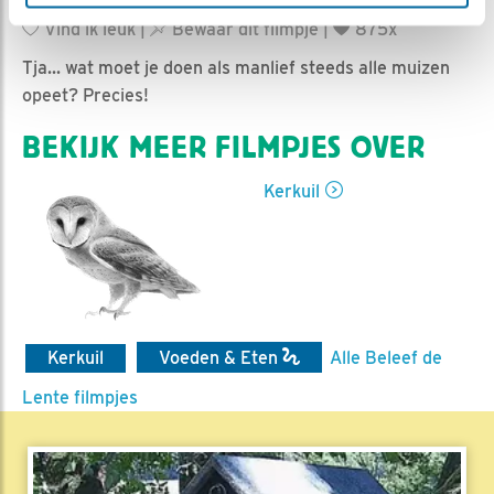
Esther Heideveld | Geplaatst op 22 maart 2021, 7:15 |
Vind ik leuk
|
Bewaar dit filmpje
|
875x
Tja... wat moet je doen als manlief steeds alle muizen
opeet? Precies!
BEKIJK MEER FILMPJES OVER
Kerkuil
Kerkuil
Voeden & Eten
Alle Beleef de
Lente filmpjes