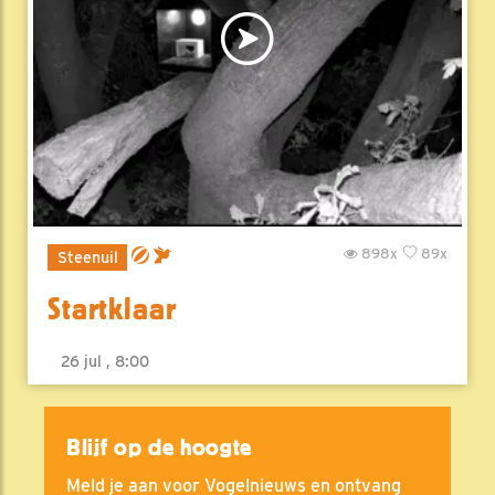
898x
89x
Steenuil
Startklaar
26 jul , 8:00
Blijf op de hoogte
Meld je aan voor Vogelnieuws en ontvang