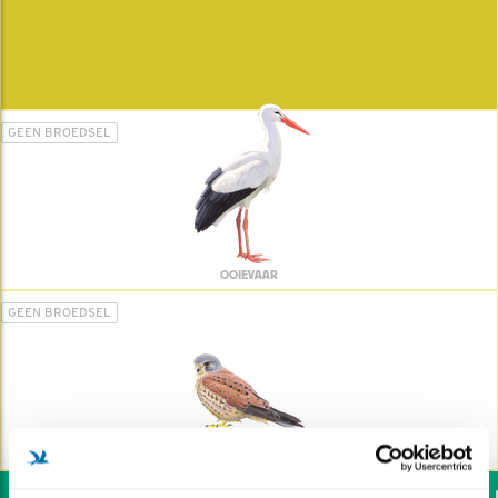
GEEN BROEDSEL
OOIEVAAR
GEEN BROEDSEL
TORENVALK
Wil jij ook de vogels he