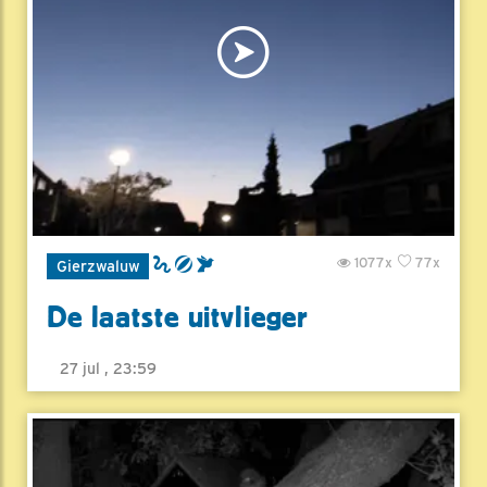
1077x
77x
Gierzwaluw
De laatste uitvlieger
27 jul , 23:59