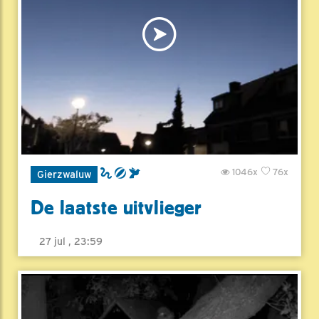
1046x
76x
Gierzwaluw
De laatste uitvlieger
27 jul , 23:59