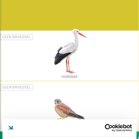
GEEN BROEDSEL
OOIEVAAR
GEEN BROEDSEL
TORENVALK
Wil jij ook de vogels he