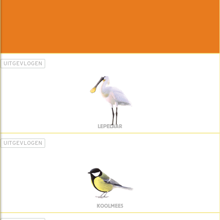
UITGEVLOGEN
LEPELAAR
UITGEVLOGEN
KOOLMEES