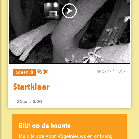
877x
89x
Steenuil
Startklaar
26 jul , 8:00
Blijf op de hoogte
Meld je aan voor Vogelnieuws en ontvang