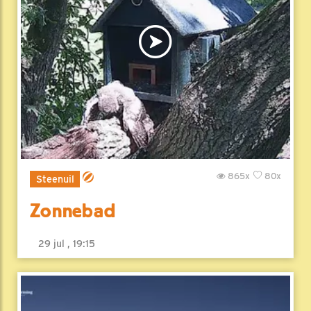
865x
80x
Steenuil
Zonnebad
29 jul , 19:15