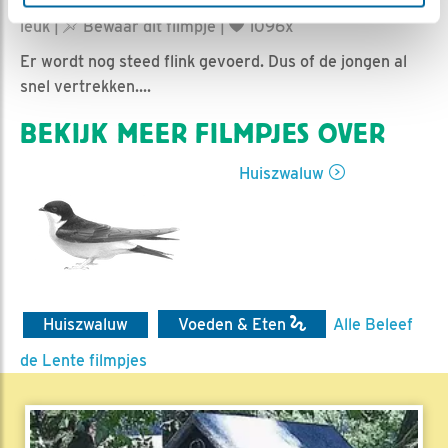
Nella | Geplaatst op 1 september 2019, 10:00 |
Vind ik
leuk
|
Bewaar dit filmpje
|
1096x
Er wordt nog steed flink gevoerd. Dus of de jongen al
snel vertrekken....
BEKIJK MEER FILMPJES OVER
Huiszwaluw
Huiszwaluw
Voeden & Eten
Alle Beleef
de Lente filmpjes