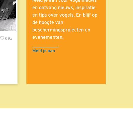
Meld je aan voor Vogelnieuws
en ontvang nieuws, inspiratie
en tips over vogels. En blijf op
de hoogte van
beschermingsprojecten en
evenementen.
89x
Meld je aan