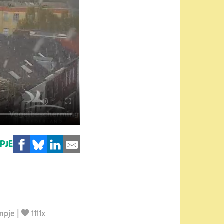
MPJE
mpje
|
1111x