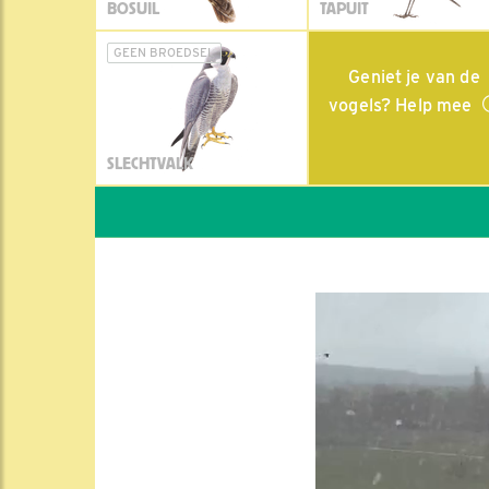
BOSUIL
TAPUIT
GEEN BROEDSEL
Geniet je van de
vogels? Help mee
SLECHTVALK