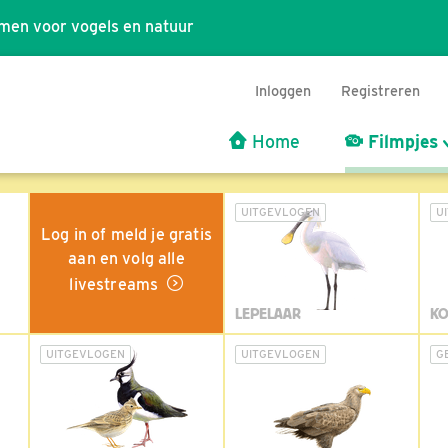
men voor vogels en natuur
Inloggen
Registreren
Home
Filmpjes
UITGEVLOGEN
U
Log in of meld je gratis
aan en volg alle
livestreams
LEPELAAR
KO
UITGEVLOGEN
UITGEVLOGEN
G