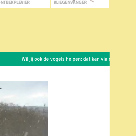
NTBEKPLEVIER
VLIEGENVANGER
Wil jij ook de vogels helpen: dat kan via de link!
*
Sei