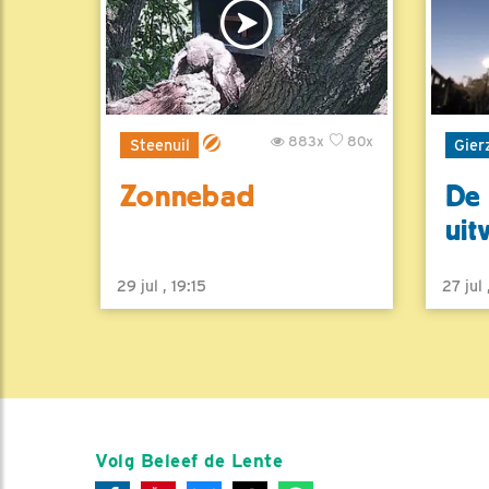
883x
80x
Steenuil
Gier
Zonnebad
De 
uit
29 jul , 19:15
27 jul
Volg Beleef de Lente