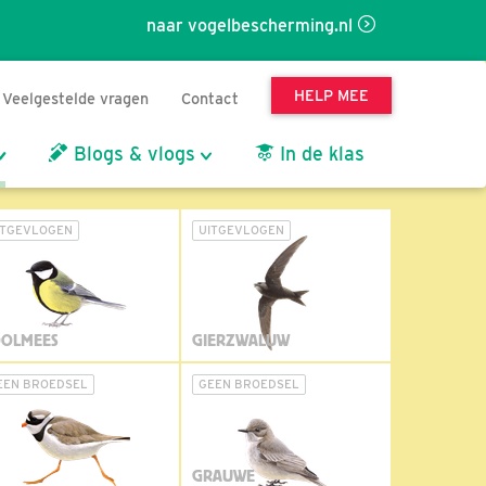
naar vogelbescherming.nl
HELP MEE
Veelgestelde vragen
Contact
Blogs & vlogs
In de klas
ITGEVLOGEN
UITGEVLOGEN
OLMEES
GIERZWALUW
EEN BROEDSEL
GEEN BROEDSEL
GRAUWE