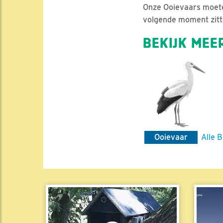
Onze Ooievaars moete
volgende moment zitte
BEKIJK MEER
Ooievaar
Alle B