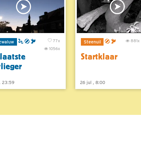
77x
881x
zwaluw
Steenuil
1056x
laatste
Startklaar
vlieger
 , 23:59
26 jul , 8:00