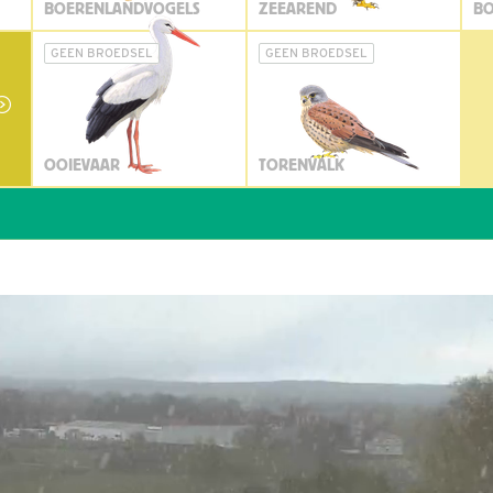
BOERENLANDVOGELS
ZEEAREND
BO
GEEN BROEDSEL
GEEN BROEDSEL
OOIEVAAR
TORENVALK