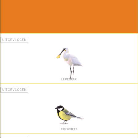
UITGEVLOGEN
LEPELAAR
UITGEVLOGEN
KOOLMEES