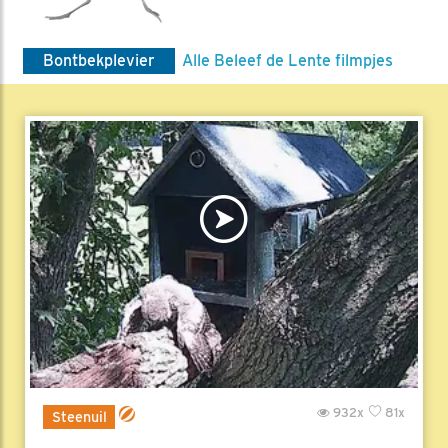
Bontbekplevier
Alle Beleef de Lente filmpjes
932x
81x
Steenuil