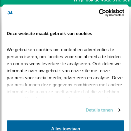
Deze website maakt gebruik van cookies
We gebruiken cookies om content en advertenties te 
personaliseren, om functies voor social media te bieden 
en om ons websiteverkeer te analyseren. Ook delen we 
informatie over uw gebruik van onze site met onze 
partners voor social media, adverteren en analyse. Deze 
partners kunnen deze gegevens combineren met andere 
informatie die u aan ze heeft verstrekt of die ze hebben 
verzameld op basis van uw gebruik van hun services.
DEEL DIT FILMPJE
Details tonen
Slimme
verdedigingstechnieken
Alles toestaan