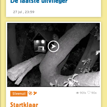
De laatste uitvlieger
27 jul , 23:59
901x
90x
Steenuil
Startklaar