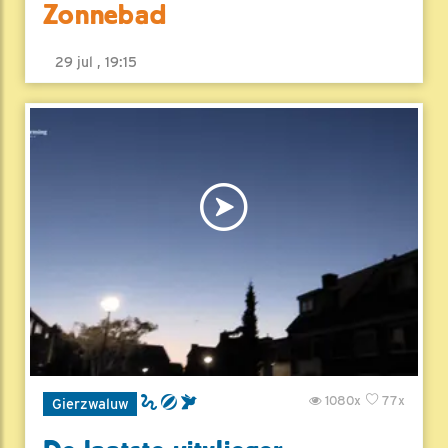
Zonnebad
29 jul , 19:15
1080x
77x
Gierzwaluw