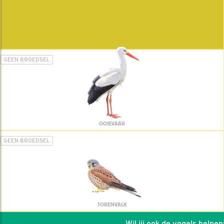
GEEN BROEDSEL
OOIEVAAR
GEEN BROEDSEL
TORENVALK
Wil jij ook de vogels helpen: d