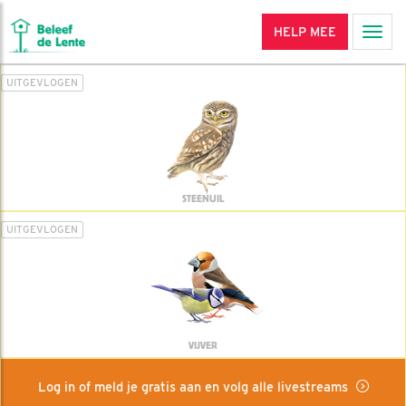
HELP MEE
Men
UITGEVLOGEN
STEENUIL
UITGEVLOGEN
VIJVER
Log in of meld je gratis aan en volg alle livestreams