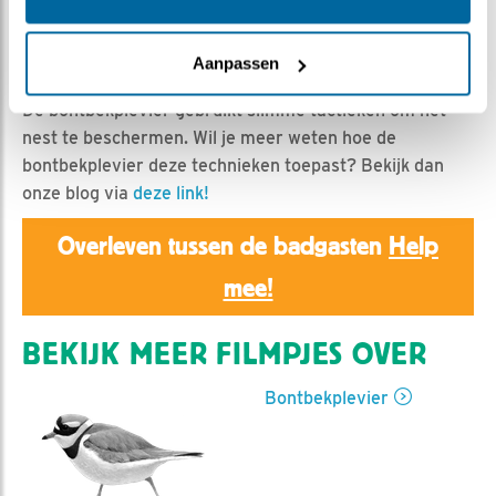
Roosmarijn | Geplaatst op 5 mei 2026, 22:07 |
Vind
Aanpassen
ik leuk
|
Bewaar dit filmpje
|
122x
De bontbekplevier gebruikt slimme tactieken om het
nest te beschermen. Wil je meer weten hoe de
bontbekplevier deze technieken toepast? Bekijk dan
onze blog via
deze link!
Overleven tussen de badgasten
Help
mee!
BEKIJK MEER FILMPJES OVER
Bontbekplevier